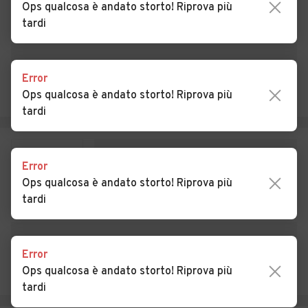
Ops qualcosa è andato storto! Riprova più
Auto usate Pignataro
Auto usate Pofi
tardi
Interamna
Auto usate Pontecorvo
Auto usate Posta Fibreno
Error
Auto usate Ripi
Auto usate Rocca d'Arce
Ops qualcosa è andato storto! Riprova più
tardi
Auto usate Roccasecca
Auto usate San Biagio
Saracinisco
Auto usate San Donato Val
Auto usate San Giorgio a
Error
di Comino
Liri
Ops qualcosa è andato storto! Riprova più
tardi
Auto usate San Giovanni
Auto usate San Vittore del
Incarico
Lazio
Auto usate Sant'Ambrogio
Auto usate Sant'Andrea del
Error
sul Garigliano
Garigliano
Ops qualcosa è andato storto! Riprova più
tardi
Auto usate Sant'Elia
Auto usate Santopadre