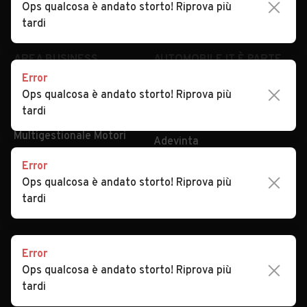
Ops qualcosa è andato storto! Riprova più
Security
Valutazione auto
tardi
AREA BUSINESS
AUTOMOBILE.IT È PARTE
DI ADEVINTA
Error
Registrazione
Ops qualcosa è andato storto! Riprova più
concessionario
subito.it
tardi
Area Business
mobile.de
Multigestionale Motori
Adevinta
Error
Ops qualcosa è andato storto! Riprova più
SEGUICI
tardi
Error
Copyright © 2023 Marktplaats B.V. Tutti i diritti riservati.
Ops qualcosa è andato storto! Riprova più
Marktplaats B.V. - P.IVA 803.603.307.B.01
tardi