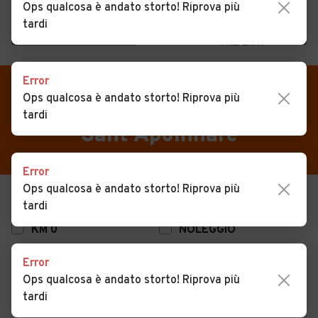
Ops qualcosa è andato storto! Riprova più
tardi
MENU
PREFERITI
CERCA
Error
VENDI
Auto
Auto usate in vendita
Ops qualcosa è andato storto! Riprova più
tardi
MAGAZINE
Auto usate
Sant'Apollinare
ACCEDI
Auto Km 0
Error
Auto Nuove
Ops qualcosa è andato storto! Riprova più
USATO
NUOVO
tardi
Noleggio a lungo termine
KM 0
NOLEGGIO
Auto d'epoca
Error
Moto
Ops qualcosa è andato storto! Riprova più
Camper
tardi