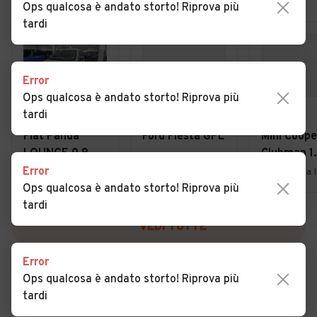
Ops qualcosa è andato storto! Riprova più
tardi
Error
Ops qualcosa è andato storto! Riprova più
tardi
€ 6.490
€ 3.299
€ 2.999
Fiat Panda
Ford Fiesta GPL
Mini Coope
LOUNGE 0.9
Clubman 1.
TWINAIR 85CV
Error
Melito di Napoli (NA)
Torre del Greco (NA)
BENZ/METANO
Ops qualcosa è andato storto! Riprova più
- UFFICIALE
tardi
VEDI TUTTE
Error
Ops qualcosa è andato storto! Riprova più
tardi
Cerca altri risultati