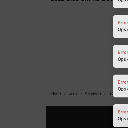
Ops 
Erro
Ops 
Erro
Ops 
Erro
Ops 
Home
Lazio
Frosinone
Isola del Lir
Erro
Ops 