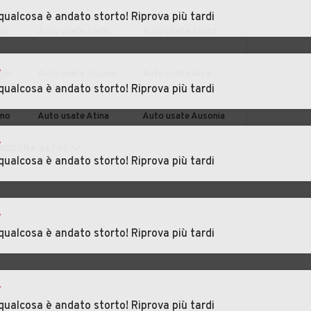
r
qualcosa è andato storto! Riprova più tardi
to
Auto usate Alatri
Auto usate Alvito
r
gni
Auto usate Aquino
Auto usate Arce
qualcosa è andato storto! Riprova più tardi
ino
Auto usate Atina
Auto usate Ausonia
r
lle
Auto usate
Auto usate Campoli
MOSTRA ALTRI
qualcosa è andato storto! Riprova più tardi
Broccostella
Appennino
Auto usate Cassino
Auto usate Castelliri
r
qualcosa è andato storto! Riprova più tardi
tro
Auto usate
Auto usate Ceccano
Castrocielo
varo
Auto usate Colfelice
Auto usate Colle
r
San Magno
qualcosa è andato storto! Riprova più tardi