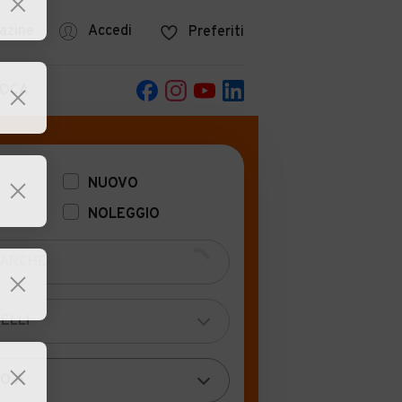
azine
Accedi
Preferiti
POCA
NUOVO
NOLEGGIO