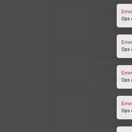
Auto usate Pofi
Auto usate
Pontecorvo
Erro
Ops 
Auto usate Rocca
Auto usate
d'Arce
Roccasecca
Erro
Auto usate San
Auto usate San
Ops 
Giorgio a Liri
Giovanni Incaric
Erro
Auto usate
Auto usate
Ops 
Sant'Andrea del
Sant'Apollinare
Garigliano
Auto usate Serrone
Auto usate
Erro
Settefrati
Ops 
Auto usate
Auto usate Sup
Strangolagalli