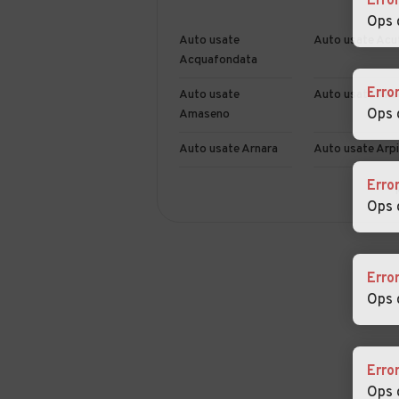
Erro
Ops 
Auto usate
Auto usate Acu
Acquafondata
Erro
Auto usate
Auto usate Ana
Ops 
Amaseno
Auto usate Arnara
Auto usate Arp
Erro
Auto usate
Auto usate Bovi
Ops 
Belmonte Castello
Ernica
Auto usate
Auto usate
Casalattico
Casalvieri
Erro
Ops 
Auto usate
Auto usate Cas
Castelnuovo Parano
dei Volsci
Auto usate Ceprano
Auto usate Cer
Erro
Ops 