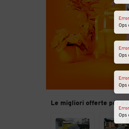
Erro
Ops 
Erro
Ops 
Erro
Ops 
Le migliori offerte per au
Erro
Ops 