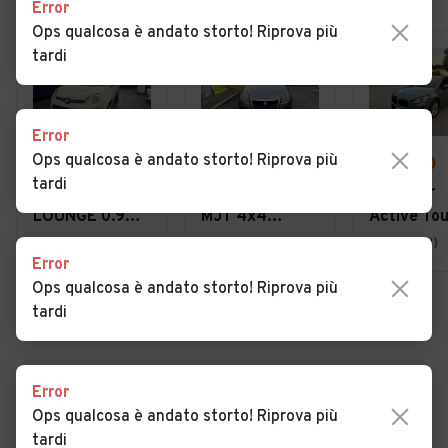
Error
Ops qualcosa è andato storto! Riprova più
tardi
Error
Ops qualcosa è andato storto! Riprova più
€ 6.490
€ 2.490
€ 25.500
tardi
Fiat Panda
Fiat Sedici 1.9
Bmw 2er
LOUNGE 0.9
MJT 4x4
Active Tou
TWINAIR 85CV
Dynamic
220i 48V
Melito di Napoli (NA)
Roma (RM)
Anzio (RM)
Error
BENZ/METANO
Potenza Ib
Ops qualcosa è andato storto! Riprova più
- UFFICIALE
Stile Senz
tardi
Comprome
VEDI TUTTE
Error
Ops qualcosa è andato storto! Riprova più
Cerca altri risultati
tardi