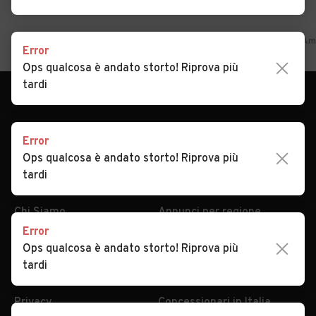
Home
Lazio
Frosinone
Amaseno
Auto usate in vendita A
Error
Ops qualcosa è andato storto! Riprova più
tardi
Error
Ops qualcosa è andato storto! Riprova più
tardi
AUTOMOBILE.IT
ESPLORA
Chi Siamo
Annunci per regione
Error
Serve aiuto?
Marche e Modelli
Ops qualcosa è andato storto! Riprova più
Dati identificativi
Tutte le auto usate
tardi
Condizioni generali
Tipi di veicoli
Privacy
Concessionari in Italia