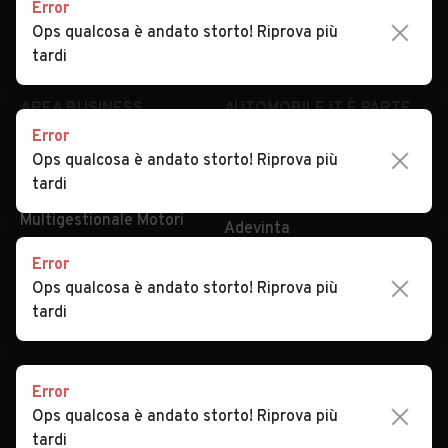
Error
Impostazioni Privacy
Articoli del Magazine
Ops qualcosa è andato storto! Riprova più
Security
Valutazione auto
tardi
AREA BUSINESS
AUTOMOBILE.IT È PARTE
DI ADEVINTA
Error
Registrazione
Ops qualcosa è andato storto! Riprova più
concessionario
subito.it
tardi
Area Business
mobile.de
Multigestionale Motori
Adevinta
Error
Ops qualcosa è andato storto! Riprova più
SEGUICI
tardi
Error
Copyright © 2023 Marktplaats B.V. Tutti i diritti riservati.
Ops qualcosa è andato storto! Riprova più
Marktplaats B.V. - P.IVA 803.603.307.B.01
tardi