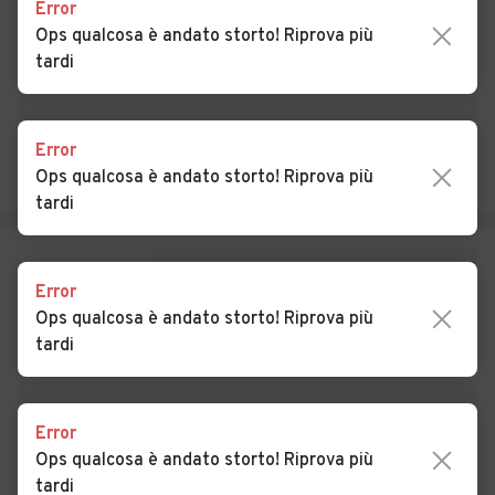
Auto usate Piglio
Auto usate Pignataro
Error
Interamna
Ops qualcosa è andato storto! Riprova più
tardi
Auto usate Pofi
Auto usate Pontecorvo
Auto usate Posta Fibreno
Auto usate Ripi
Error
Auto usate Rocca d'Arce
Auto usate Roccasecca
Ops qualcosa è andato storto! Riprova più
tardi
Auto usate San Biagio
Auto usate San Donato Val
Saracinisco
di Comino
Auto usate San Giorgio a
Auto usate San Giovanni
Error
Liri
Incarico
Ops qualcosa è andato storto! Riprova più
tardi
Auto usate San Vittore del
Auto usate Sant'Ambrogio
Lazio
sul Garigliano
Auto usate Sant'Andrea del
Auto usate Sant'Apollinare
Error
Garigliano
Ops qualcosa è andato storto! Riprova più
tardi