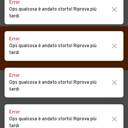
Error
Ops qualcosa è andato storto! Riprova più
tardi
MENU
PREFERITI
CERCA
VENDI
Auto
Error
Auto usate in vendita
Ops qualcosa è andato storto! Riprova più
MAGAZINE
Auto usate
Amaseno
tardi
ACCEDI
Auto Km 0
Auto Nuove
Error
Ops qualcosa è andato storto! Riprova più
USATO
NUOVO
Noleggio a lungo termine
tardi
KM 0
NOLEGGIO
Auto d'epoca
Moto
Error
Camper
Ops qualcosa è andato storto! Riprova più
tardi