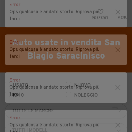
Error
Ops qualcosa è andato storto! Riprova più
MENU
PREFERITI
tardi
CERCA
VENDI
Auto
Auto usate in vendita San
Error
Ops qualcosa è andato storto! Riprova più
MAGAZINE
Auto usate
Biagio Saracinisco
tardi
ACCEDI
Auto Km 0
Auto Nuove
Error
USATO
NUOVO
Noleggio a lungo termine
Ops qualcosa è andato storto! Riprova più
tardi
KM 0
NOLEGGIO
Auto d'epoca
Moto
Error
Camper
Ops qualcosa è andato storto! Riprova più