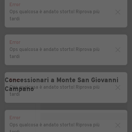
Error
Appennino
Ops qualcosa è andato storto! Riprova più
Auto usate Casalattico
Auto usate Casalvieri
tardi
Auto usate Cassino
Auto usate Castelliri
Auto usate Castelnuovo
Auto usate Castro dei
Error
Parano
Volsci
Ops qualcosa è andato storto! Riprova più
tardi
Auto usate Castrocielo
Auto usate Ceccano
Auto usate Ceprano
Auto usate Cervaro
Concessionari a
Monte San Giovanni
Error
Auto usate Colfelice
Auto usate Colle San
Ops qualcosa è andato storto! Riprova più
Campano
Magno
tardi
Auto usate Collepardo
Auto usate Coreno Ausonio
Auto usate Esperia
Auto usate Falvaterra
Error
Ops qualcosa è andato storto! Riprova più
Auto usate Ferentino
Auto usate Filettino