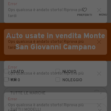
Error
Ops qualcosa è andato storto! Riprova più
MENU
PREFERITI
tardi
CERCA
VENDI
Auto
Auto usate in vendita Monte
Error
Ops qualcosa è andato storto! Riprova più
MAGAZINE
Auto usate
San Giovanni Campano
tardi
ACCEDI
Auto Km 0
Auto Nuove
Error
USATO
NUOVO
Noleggio a lungo termine
Ops qualcosa è andato storto! Riprova più
tardi
KM 0
NOLEGGIO
Auto d'epoca
Moto
Error
Camper
Ops qualcosa è andato storto! Riprova più