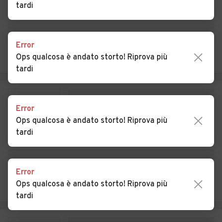
tardi
Auto usate Pofi
Auto usate Pontecorvo
Auto usate Posta Fibreno
Auto usate Ripi
Error
Auto usate Rocca d'Arce
Auto usate Roccasecca
Ops qualcosa è andato storto! Riprova più
tardi
Auto usate San Biagio
Auto usate San Donato Val
Saracinisco
di Comino
Auto usate San Giorgio a
Auto usate San Giovanni
Error
Liri
Incarico
Ops qualcosa è andato storto! Riprova più
tardi
Auto usate San Vittore del
Auto usate Sant'Ambrogio
Lazio
sul Garigliano
Auto usate Sant'Andrea del
Auto usate Sant'Apollinare
Error
Garigliano
Ops qualcosa è andato storto! Riprova più
tardi
Auto usate Sant'Elia
Auto usate Santopadre
Fiumerapido