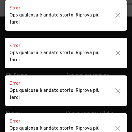
Home
Lazio
Frosinone
Arpino
Auto usate in vendita Arpin
Error
Ops qualcosa è andato storto! Riprova più
tardi
Error
Ops qualcosa è andato storto! Riprova più
tardi
AUTOMOBILE.IT
ESPLORA
Chi Siamo
Annunci per regione
Error
Serve aiuto?
Marche e Modelli
Ops qualcosa è andato storto! Riprova più
Dati identificativi
Tutte le auto usate
tardi
Condizioni generali
Tipi di veicoli
Privacy
Concessionari in Italia
Error
Impostazioni Privacy
Articoli del Magazine
Ops qualcosa è andato storto! Riprova più