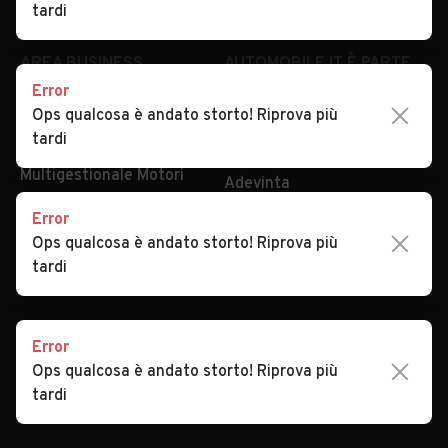
Security
Valutazione auto
tardi
AREA BUSINESS
AUTOMOBILE.IT È PARTE
DI ADEVINTA
Error
Registrazione
Ops qualcosa è andato storto! Riprova più
concessionario
subito.it
tardi
Area Business
mobile.de
Multigestionale Motori
Adevinta
Error
Ops qualcosa è andato storto! Riprova più
SEGUICI
tardi
Error
Copyright © 2023 Marktplaats B.V. Tutti i diritti riservati.
Ops qualcosa è andato storto! Riprova più
Marktplaats B.V. - P.IVA 803.603.307.B.01
tardi