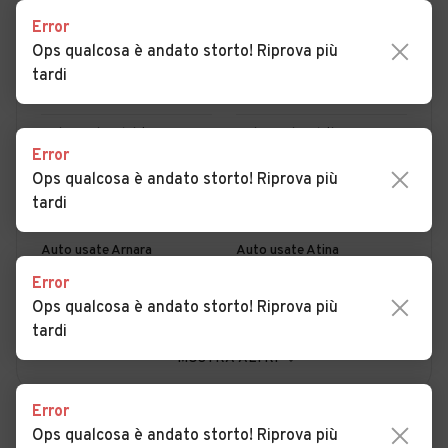
Error
PER COMUNE
PER PROVINCIA
Ops qualcosa è andato storto! Riprova più
tardi
Auto usate Acquafondata
Auto usate Acuto
Auto usate Alatri
Auto usate Alvito
Error
Auto usate Amaseno
Auto usate Anagni
Ops qualcosa è andato storto! Riprova più
tardi
Auto usate Aquino
Auto usate Arce
Auto usate Arnara
Auto usate Atina
Error
Auto usate Ausonia
Auto usate Belmonte
Ops qualcosa è andato storto! Riprova più
Castello
tardi
Auto usate Boville Ernica
Auto usate Broccostella
MOSTRA ALTRI
Auto usate Campoli
Auto usate Casalattico
Error
Appennino
Ops qualcosa è andato storto! Riprova più