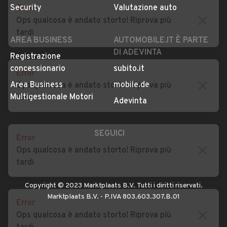
Error
Impostazioni Privacy
Articoli del Magazine
Ops qualcosa è andato storto! Riprova più
Security
Valutazione auto
tardi
AREA BUSINESS
AUTOMOBILE.IT È PARTE
DI ADEVINTA
Error
Registrazione
Ops qualcosa è andato storto! Riprova più
concessionario
subito.it
tardi
Area Business
mobile.de
Multigestionale Motori
Adevinta
Error
Ops qualcosa è andato storto! Riprova più
SEGUICI
tardi
Error
Copyright © 2023 Marktplaats B.V. Tutti i diritti riservati.
Ops qualcosa è andato storto! Riprova più
Marktplaats B.V. - P.IVA 803.603.307.B.01