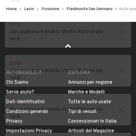
tardi
Home
Lazio
Frosinone
Piedimonte San Germano
Auto usa
Error
Ops qualcosa è andato storto! Riprova più
tardi
Error
Ops qualcosa è andato storto! Riprova più
tardi
AUTOMOBILE.IT
ESPLORA
Chi Siamo
Annunci per regione
Error
Serve aiuto?
Marche e Modelli
Ops qualcosa è andato storto! Riprova più
Dati identificativi
Tutte le auto usate
tardi
Condizioni generali
Tipi di veicoli
Privacy
Concessionari in Italia