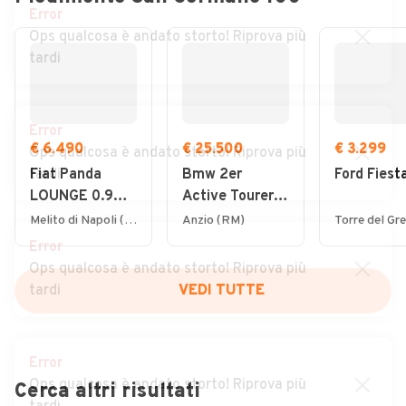
Error
Ops qualcosa è andato storto! Riprova più
tardi
Error
€ 6.490
€ 25.500
€ 3.299
Ops qualcosa è andato storto! Riprova più
tardi
Fiat Panda
Bmw 2er
Ford Fiest
LOUNGE 0.9
Active Tourer
TWINAIR 85CV
220i 48V
Melito di Napoli (NA)
Anzio (RM)
BENZ/METANO
Potenza Ibrida,
Error
- UFFICIALE
Stile Senza
Ops qualcosa è andato storto! Riprova più
Compromessi
tardi
VEDI TUTTE
Error
Ops qualcosa è andato storto! Riprova più
Cerca altri risultati