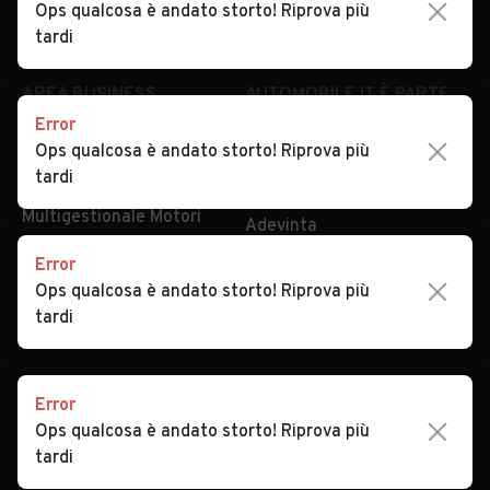
Ops qualcosa è andato storto! Riprova più
Security
Valutazione auto
tardi
AREA BUSINESS
AUTOMOBILE.IT È PARTE
DI ADEVINTA
Error
Registrazione
Ops qualcosa è andato storto! Riprova più
concessionario
subito.it
tardi
Area Business
mobile.de
Multigestionale Motori
Adevinta
Error
Ops qualcosa è andato storto! Riprova più
SEGUICI
tardi
Error
Copyright © 2023 Marktplaats B.V. Tutti i diritti riservati.
Ops qualcosa è andato storto! Riprova più
Marktplaats B.V. - P.IVA 803.603.307.B.01
tardi