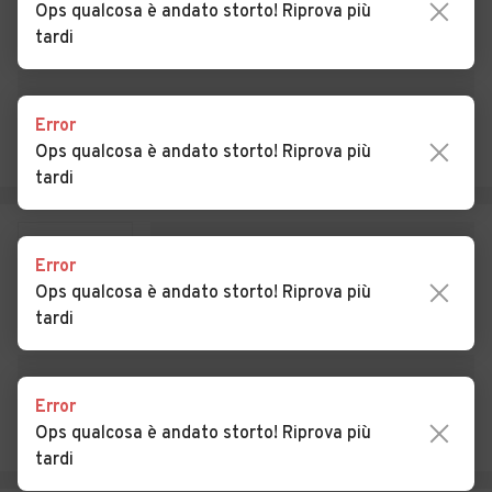
Interamna
Ops qualcosa è andato storto! Riprova più
tardi
Auto usate Pofi
Auto usate Pontecorvo
Auto usate Posta Fibreno
Auto usate Ripi
Error
Auto usate Rocca d'Arce
Auto usate Roccasecca
Ops qualcosa è andato storto! Riprova più
tardi
Auto usate San Biagio
Auto usate San Donato Val
Saracinisco
di Comino
Auto usate San Giorgio a
Auto usate San Giovanni
Error
Liri
Incarico
Ops qualcosa è andato storto! Riprova più
tardi
Auto usate San Vittore del
Auto usate Sant'Ambrogio
Lazio
sul Garigliano
Auto usate Sant'Andrea del
Auto usate Sant'Apollinare
Error
Garigliano
Ops qualcosa è andato storto! Riprova più
tardi
Auto usate Sant'Elia
Auto usate Santopadre