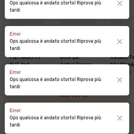
Ops qualcosa è andato storto! Riprova più
tardi
Error
Ops qualcosa è andato storto! Riprova più
tardi
€ 2.490
€ 25.500
€ 6.990
Fiat Sedici 1.9
Bmw 2er
Renault T
MJT 4x4
Active Tourer
SCe Stop&
Dynamic
220i 48V
Intens
Error
Roma (RM)
Anzio (RM)
Roma (RM)
Potenza Ibrida,
Ops qualcosa è andato storto! Riprova più
Stile Senza
tardi
Compromessi
VEDI TUTTE
Error
Ops qualcosa è andato storto! Riprova più
tardi
Cerca altri risultati