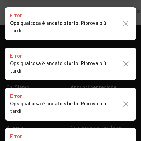
Home
Lazio
Frosinone
Pescosolido
Auto usate in vendit
Error
Ops qualcosa è andato storto! Riprova più
tardi
Error
Ops qualcosa è andato storto! Riprova più
tardi
AUTOMOBILE.IT
ESPLORA
Chi Siamo
Annunci per regione
Error
Serve aiuto?
Marche e Modelli
Ops qualcosa è andato storto! Riprova più
Dati identificativi
Tutte le auto usate
tardi
Condizioni generali
Tipi di veicoli
Privacy
Concessionari in Italia
Error
Impostazioni Privacy
Articoli del Magazine