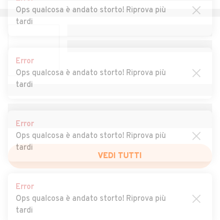
Auto usate Giussago
Auto usate Godiasco Salice
Ops qualcosa è andato storto! Riprova più
Terme
tardi
Auto usate Golferenzo
Auto usate Gravellona
Lomellina
Error
Auto usate Gropello Cairoli
Auto usate Inverno e
Ops qualcosa è andato storto! Riprova più
Monteleone
tardi
Auto usate Landriano
Auto usate Langosco
Error
Auto usate Lardirago
Auto usate Linarolo
Ops qualcosa è andato storto! Riprova più
Auto usate Lirio
Auto usate Lomello
tardi
Auto usate Lungavilla
Auto usate Magherno
VEDI TUTTI
Auto usate Marcignago
Auto usate Marzano
Error
Ops qualcosa è andato storto! Riprova più
Auto usate Mede
Auto usate Menconico
tardi