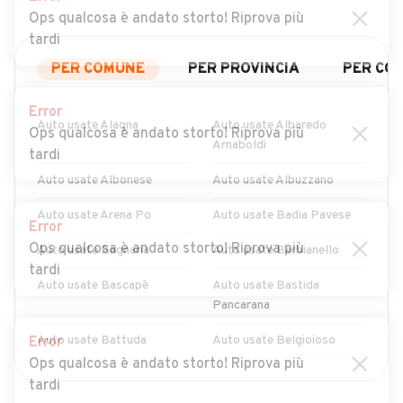
Ops qualcosa è andato storto! Riprova più
tardi
PER COMUNE
PER PROVINCIA
PER CO
Error
Auto usate Alagna
Auto usate Albaredo
Ops qualcosa è andato storto! Riprova più
Arnaboldi
tardi
Auto usate Albonese
Auto usate Albuzzano
Auto usate Arena Po
Auto usate Badia Pavese
Error
Ops qualcosa è andato storto! Riprova più
Auto usate Bagnaria
Auto usate Barbianello
tardi
Auto usate Bascapè
Auto usate Bastida
Pancarana
Auto usate Battuda
Auto usate Belgioioso
Error
Ops qualcosa è andato storto! Riprova più
Auto usate Bereguardo
Auto usate Borgarello
MOSTRA ALTRI
tardi