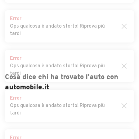
Auto usate Mezzana Bigli
Auto usate Mezzana
Rabattone
Error
Auto usate Mezzanino
Auto usate Miradolo Terme
Ops qualcosa è andato storto! Riprova più
tardi
Auto usate Montalto
Auto usate Montebello
Pavese
della Battaglia
Auto usate Montecalvo
Auto usate Montescano
Error
Versiggia
Ops qualcosa è andato storto! Riprova più
tardi
Auto usate Montesegale
Auto usate Monticelli
Pavese
Cosa dice chi ha trovato l'auto con
Auto usate Montù Beccaria
Auto usate Mornico Losana
automobile.it
Error
Ops qualcosa è andato storto! Riprova più
Auto usate Mortara
Auto usate Nicorvo
tardi
Auto usate Olevano di
Auto usate Oliva Gessi
Lomellina
Error