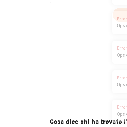
Auto usate
Auto usate Lina
Lardirago
Erro
Auto usate
Auto usate
Ops 
Lungavilla
Magherno
Auto usate Mede
Auto usate
Erro
Menconico
Ops 
Auto usate
Auto usate Mir
Mezzanino
Terme
Erro
Ops 
Auto usate
Auto usate
Montecalvo
Montescano
Versiggia
Erro
Auto usate Montù
Auto usate Mor
Ops 
Beccaria
Losana