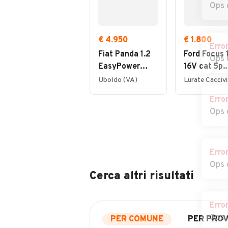
Ops 
€ 4.950
€ 1.800
Erro
Fiat Panda 1.2
Ford Focus 1
Ops 
EasyPower
16V cat 5p.
Lounge
Ambiente
Uboldo (VA)
Erro
Ops 
Erro
Ops 
Cerca altri risultati
Erro
Ops 
PER COMUNE
PER PROV