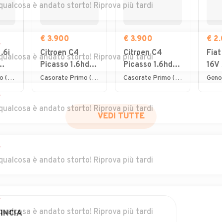
qualcosa è andato storto! Riprova più tardi
€ 3.900
€ 3.900
€ 2
r
.6i
Citroen C4
Citroen C4
Fiat
qualcosa è andato storto! Riprova più tardi
Picasso 1.6hdi
Picasso 1.6hdi
16V 
7posti 2012
7posti 2012
Emo
Lurate Caccivio (CO)
Casorate Primo (PV)
Casorate Primo (PV)
Geno
NEO
r
qualcosa è andato storto! Riprova più tardi
VEDI TUTTE
r
qualcosa è andato storto! Riprova più tardi
r
qualcosa è andato storto! Riprova più tardi
INCIA