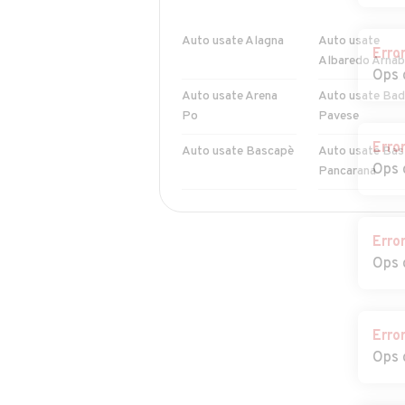
Auto usate Alagna
Auto usate
Erro
Albaredo Arnab
Ops 
Auto usate Arena
Auto usate Bad
Po
Pavese
Erro
Auto usate Bascapè
Auto usate Bas
Ops 
Pancarana
Auto usate
Auto usate Bor
Bereguardo
Priolo
Erro
Ops 
Auto usate
Auto usate
Bornasco
Bosnasco
Erro
Auto usate
Auto usate Bro
Ops 
Bressana Bottarone