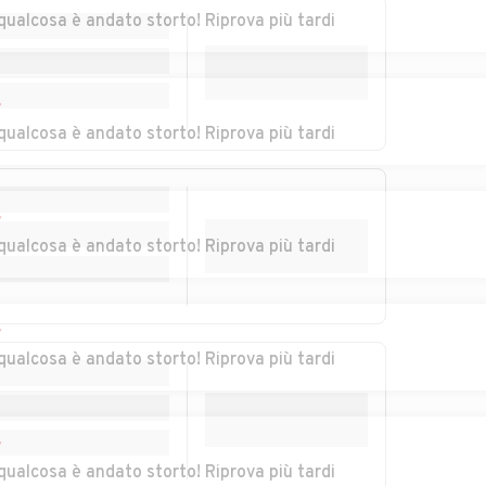
qualcosa è andato storto! Riprova più tardi
Auto usate Corvino
Auto usate Costa
San Quirico
de' Nobili
r
a
Auto usate Dorno
Auto usate Ferrera
qualcosa è andato storto! Riprova più tardi
Erbognone
Auto usate
Auto usate
r
Frascarolo
Galliavola
qualcosa è andato storto! Riprova più tardi
mbolò
Auto usate Garlasco
Auto usate
Gerenzago
r
Auto usate
Auto usate
qualcosa è andato storto! Riprova più tardi
Golferenzo
Gravellona
Lomellina
rno e
Auto usate
Auto usate
r
Landriano
Langosco
qualcosa è andato storto! Riprova più tardi