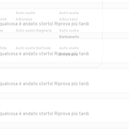
Auto usate
Auto usate
r
oldi
Albonese
Albuzzano
qualcosa è andato storto! Riprova più tardi
ia
Auto usate Bagnaria
Auto usate
Barbianello
r
tida
Auto usate Battuda
Auto usate
qualcosa è andato storto! Riprova più tardi
Belgioioso
go
Auto usate Borgo
Auto usate
MOSTRA ALTRI
San Siro
Borgoratto
r
Mormorolo
qualcosa è andato storto! Riprova più tardi
Auto usate Brallo di
Auto usate Breme
Pregola
r
ni
Auto usate
Auto usate
qualcosa è andato storto! Riprova più tardi
Calvignano
Campospinoso