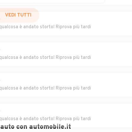
rolo
Auto usate Lirio
Auto usate Lomello
r
VEDI TUTTI
Auto usate
Auto usate Marzano
qualcosa è andato storto! Riprova più tardi
Marcignago
Auto usate Mezzana
Auto usate Mezzana
r
Bigli
Rabattone
qualcosa è andato storto! Riprova più tardi
adolo
Auto usate
Auto usate
Montalto Pavese
Montebello della
Battaglia
r
qualcosa è andato storto! Riprova più tardi
Auto usate
Auto usate
Montesegale
Monticelli Pavese
r
nico
Auto usate Mortara
Auto usate Nicorvo
qualcosa è andato storto! Riprova più tardi