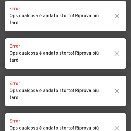
Auto usate Confienza
Auto usate Copiano
Error
Ops qualcosa è andato storto! Riprova più
Auto usate Corana
Auto usate Cornale e
tardi
Bastida
Auto usate Corteolona e
Auto usate Corvino San
Genzone
Quirico
Error
Ops qualcosa è andato storto! Riprova più
Auto usate Costa de' Nobili
Auto usate Cozzo
tardi
Auto usate Cura Carpignano
Auto usate Dorno
Auto usate Ferrera
Auto usate Filighera
Error
Erbognone
Ops qualcosa è andato storto! Riprova più
tardi
Auto usate Fortunago
Auto usate Frascarolo
Auto usate Galliavola
Auto usate Gambarana
Error
Auto usate Gambolò
Auto usate Garlasco
Ops qualcosa è andato storto! Riprova più