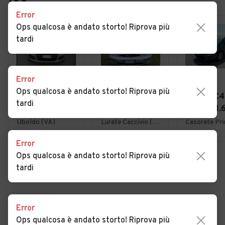
Error
Ops qualcosa è andato storto! Riprova più
tardi
Error
€ 4.950
€ 1.800
€ 3.900
Ops qualcosa è andato storto! Riprova più
Fiat Panda 1.2
Ford Focus 1.6i
Citroen C4
tardi
EasyPower
16V cat 5p.
Picasso 1.
Lounge
Ambiente
7posti 20
Uboldo (VA)
Lurate Caccivio (CO)
Error
Ops qualcosa è andato storto! Riprova più
VEDI TUTTE
tardi
Error
Cerca altri risultati
Ops qualcosa è andato storto! Riprova più