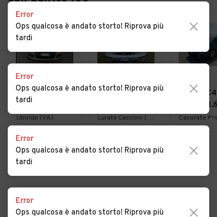
Error
Ops qualcosa è andato storto! Riprova più
tardi
Error
€ 4.950
€ 1.800
€ 3.900
Ops qualcosa è andato storto! Riprova più
Fiat Panda 1.2
Ford Focus 1.6i
Citroen C4
tardi
EasyPower
16V cat 5p.
Picasso 1.
Lounge
Ambiente
7posti 20
Uboldo (VA)
Lurate Caccivio (CO)
Error
Ops qualcosa è andato storto! Riprova più
VEDI TUTTE
tardi
Error
Cerca altri risultati
Ops qualcosa è andato storto! Riprova più