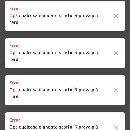
Auto usate Confienza
Auto usate Copiano
Error
Ops qualcosa è andato storto! Riprova più
Auto usate Corana
Auto usate Cornale e
tardi
Bastida
Auto usate Corteolona e
Auto usate Costa de' Nobili
Genzone
Error
Ops qualcosa è andato storto! Riprova più
Auto usate Cozzo
Auto usate Cura Carpignano
tardi
Auto usate Dorno
Auto usate Ferrera
Erbognone
Error
Auto usate Filighera
Auto usate Fortunago
Ops qualcosa è andato storto! Riprova più
tardi
Auto usate Frascarolo
Auto usate Galliavola
Auto usate Gambarana
Auto usate Gambolò
Error
Auto usate Garlasco
Auto usate Gerenzago
Ops qualcosa è andato storto! Riprova più