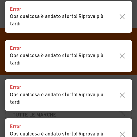
Error
Ops qualcosa è andato storto! Riprova più
MENU
PREFERITI
tardi
CERCA
VENDI
Auto
Auto usate in vendita
Error
MAGAZINE
Auto usate
Ops qualcosa è andato storto! Riprova più
Corvino San Quirico
tardi
ACCEDI
Auto Km 0
Auto Nuove
Error
USATO
NUOVO
Noleggio a lungo termine
Ops qualcosa è andato storto! Riprova più
KM 0
NOLEGGIO
Auto d'epoca
tardi
Moto
Error
Camper
Ops qualcosa è andato storto! Riprova più