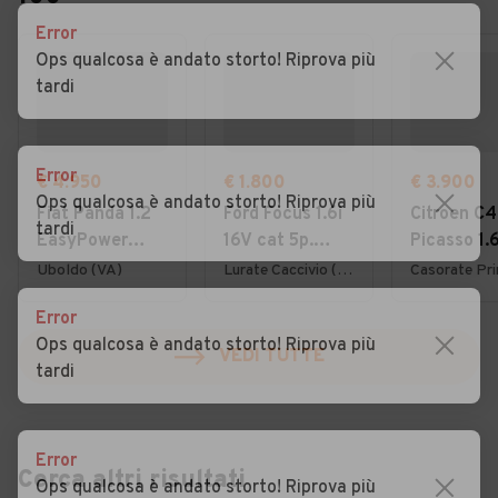
Error
Ops qualcosa è andato storto! Riprova più
tardi
Error
€ 4.950
€ 1.800
€ 3.900
Ops qualcosa è andato storto! Riprova più
Fiat Panda 1.2
Ford Focus 1.6i
Citroen C4
tardi
EasyPower
16V cat 5p.
Picasso 1.
Lounge
Ambiente
7posti 20
Uboldo (VA)
Lurate Caccivio (CO)
Error
Ops qualcosa è andato storto! Riprova più
VEDI TUTTE
tardi
Error
Cerca altri risultati
Ops qualcosa è andato storto! Riprova più