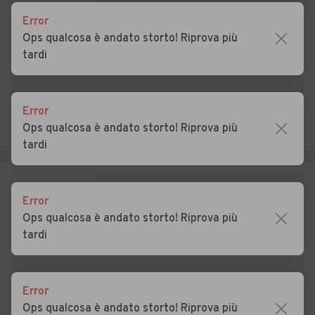
Auto usate Confienza
Auto usate Copiano
Error
Ops qualcosa è andato storto! Riprova più
Auto usate Corana
Auto usate Cornale e
tardi
Bastida
Auto usate Corteolona e
Auto usate Corvino San
Genzone
Quirico
Error
Ops qualcosa è andato storto! Riprova più
Auto usate Costa de' Nobili
Auto usate Cozzo
tardi
Auto usate Cura Carpignano
Auto usate Dorno
Auto usate Ferrera
Auto usate Filighera
Error
Erbognone
Ops qualcosa è andato storto! Riprova più
tardi
Auto usate Fortunago
Auto usate Frascarolo
Auto usate Galliavola
Auto usate Gambarana
Error
Auto usate Gambolò
Auto usate Garlasco
Ops qualcosa è andato storto! Riprova più