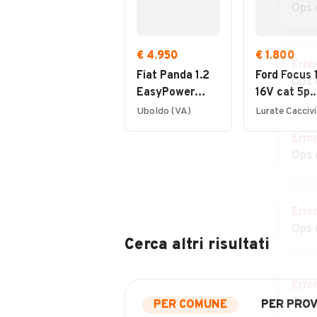
Ops 
€ 4.950
€ 1.800
Erro
Fiat Panda 1.2
Ford Focus 1
Ops 
EasyPower
16V cat 5p.
Lounge
Ambiente
Uboldo (VA)
Erro
Ops 
Erro
Ops 
Cerca altri risultati
Erro
Ops 
PER COMUNE
PER PROV