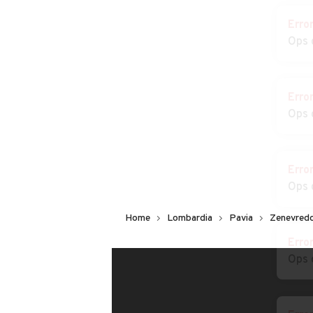
Auto usate Nicorvo
Auto usate Ole
Erro
di Lomellina
Ops 
Auto usate Palestro
Auto usate
Pancarana
Erro
Auto usate Pieve
Auto usate Pie
Ops 
Albignola
Porto Morone
Auto usate Pizzale
Auto usate Pon
Nizza
Erro
Ops 
Auto usate
Auto usate
Redavalle
Retorbido
Home
Lombardia
Pavia
Zenevred
Auto usate Robecco
Auto usate Roc
Erro
Pavese
Susella
Ops 
Auto usate
Auto usate Ron
Romagnese