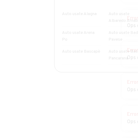
Auto usate Alagna
Auto usate
Erro
Albaredo Arnab
Ops 
Auto usate Arena
Auto usate Bad
Po
Pavese
Erro
Auto usate Bascapè
Auto usate Bas
Ops 
Pancarana
Auto usate
Auto usate
Bereguardo
Borgarello
Erro
Ops 
Auto usate
Auto usate
Borgoratto
Bornasco
Mormorolo
Erro
Auto usate Breme
Auto usate
Ops 
Bressana Botta