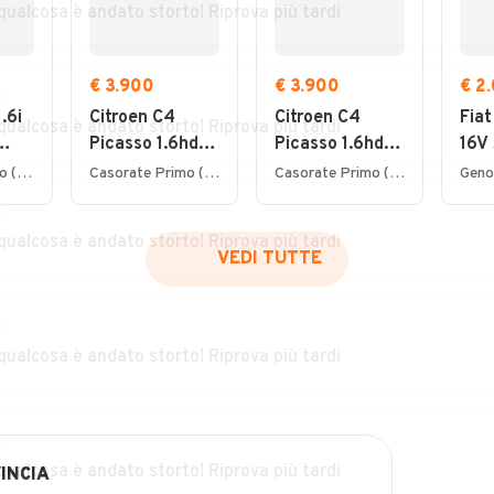
qualcosa è andato storto! Riprova più tardi
€ 3.900
€ 3.900
€ 2
r
.6i
Citroen C4
Citroen C4
Fiat
qualcosa è andato storto! Riprova più tardi
Picasso 1.6hdi
Picasso 1.6hdi
16V 
7posti 2012
7posti 2012
Emo
Lurate Caccivio (CO)
Casorate Primo (PV)
Casorate Primo (PV)
Geno
NEO
r
qualcosa è andato storto! Riprova più tardi
VEDI TUTTE
r
qualcosa è andato storto! Riprova più tardi
r
qualcosa è andato storto! Riprova più tardi
INCIA