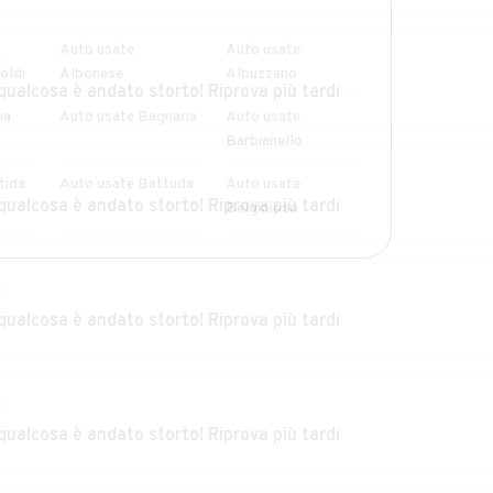
Auto usate
Auto usate
r
oldi
Albonese
Albuzzano
qualcosa è andato storto! Riprova più tardi
ia
Auto usate Bagnaria
Auto usate
Barbianello
r
tida
Auto usate Battuda
Auto usate
qualcosa è andato storto! Riprova più tardi
Belgioioso
Auto usate Borgo
Auto usate Borgo
Priolo
San Siro
r
qualcosa è andato storto! Riprova più tardi
Auto usate
Auto usate Brallo di
Bosnasco
Pregola
r
Auto usate Broni
Auto usate
qualcosa è andato storto! Riprova più tardi
rone
Calvignano