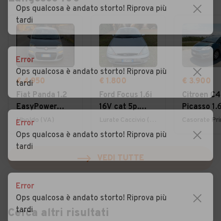
Ops qualcosa è andato storto! Riprova più
tardi
Error
Ops qualcosa è andato storto! Riprova più
€ 4.950
€ 1.800
€ 3.900
tardi
Fiat Panda 1.2
Ford Focus 1.6i
Citroen C4
EasyPower
16V cat 5p.
Picasso 1.
Lounge
Ambiente
7posti 20
Uboldo (VA)
Lurate Caccivio (CO)
Error
Ops qualcosa è andato storto! Riprova più
tardi
VEDI TUTTE
Error
Ops qualcosa è andato storto! Riprova più
tardi
Cerca altri risultati