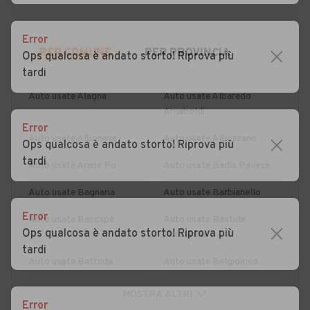
Error
PER COMUNE
PER PROVINCIA
Ops qualcosa è andato storto! Riprova più
tardi
Auto usate Alagna
Auto usate Albaredo
Arnaboldi
Error
Auto usate Albonese
Auto usate Albuzzano
Ops qualcosa è andato storto! Riprova più
tardi
Auto usate Arena Po
Auto usate Badia Pavese
Auto usate Bagnaria
Auto usate Barbianello
Error
Auto usate Bascapè
Auto usate Bastida
Ops qualcosa è andato storto! Riprova più
Pancarana
tardi
Auto usate Battuda
Auto usate Belgioioso
Auto usate Bereguardo
Auto usate Borgarello
MOSTRA ALTRI
Error