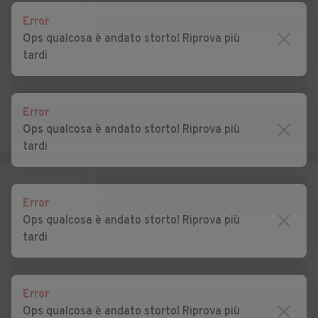
Auto usate Confienza
Auto usate Copiano
Error
Ops qualcosa è andato storto! Riprova più
Auto usate Corana
Auto usate Cornale e
tardi
Bastida
Auto usate Corteolona e
Auto usate Corvino San
Genzone
Quirico
Error
Ops qualcosa è andato storto! Riprova più
Auto usate Costa de' Nobili
Auto usate Cozzo
tardi
Auto usate Cura Carpignano
Auto usate Dorno
Auto usate Ferrera
Auto usate Filighera
Error
Erbognone
Ops qualcosa è andato storto! Riprova più
tardi
Auto usate Fortunago
Auto usate Frascarolo
Auto usate Galliavola
Auto usate Gambarana
Error
Auto usate Gambolò
Auto usate Garlasco
Ops qualcosa è andato storto! Riprova più