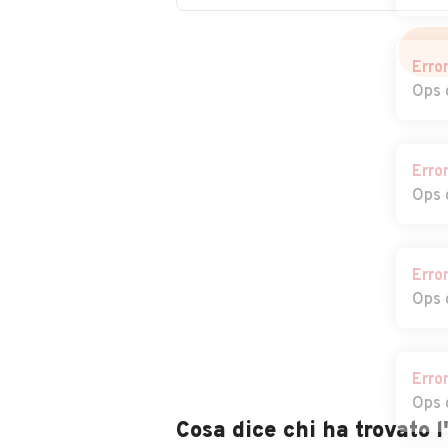
Lomellina
Auto usate
Auto usate Lina
Erro
Lardirago
Ops 
Auto usate
Auto usate
Lungavilla
Magherno
Erro
Auto usate Mede
Auto usate
Ops 
Menconico
Auto usate
Auto usate Mir
Mezzanino
Terme
Erro
Ops 
Auto usate
Auto usate
Montecalvo
Montescano
Versiggia
Erro
Ops 
Auto usate Montù
Auto usate Mor
Cosa dice chi ha trovato 
Beccaria
Losana