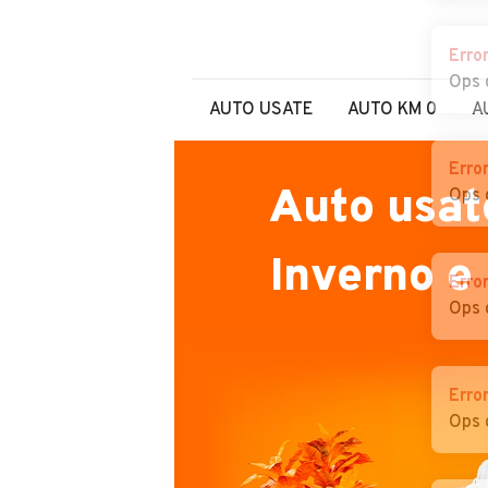
Erro
Ops 
AUTO USATE
AUTO KM 0
A
Erro
Auto usat
Ops 
Inverno e
Erro
Ops 
Erro
Ops 