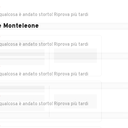
dia
Auto usate Canevino
Auto usate Canneto
Pavese
r
qualcosa è andato storto! Riprova più tardi
Auto usate
Auto usate Casei
e Monteleone
i
Casatisma
Gerola
r
Auto usate Castana
Auto usate
qualcosa è andato storto! Riprova più tardi
Casteggio
tello
Auto usate
Auto usate Cava
Castelnovetto
Manara
r
qualcosa è andato storto! Riprova più tardi
Auto usate Ceretto
Auto usate
Lomellina
Cergnago
r
Auto usate Chignolo
Auto usate
qualcosa è andato storto! Riprova più tardi
Po
Cigognola
Auto usate
Auto usate Copiano
Confienza
r