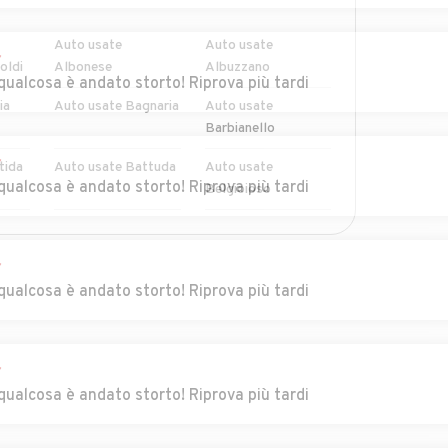
Auto usate
Auto usate
r
oldi
Albonese
Albuzzano
qualcosa è andato storto! Riprova più tardi
ia
Auto usate Bagnaria
Auto usate
Barbianello
r
tida
Auto usate Battuda
Auto usate
qualcosa è andato storto! Riprova più tardi
Belgioioso
Auto usate Borgo
Auto usate Borgo
Priolo
San Siro
r
qualcosa è andato storto! Riprova più tardi
Auto usate
Auto usate Brallo di
Bosnasco
Pregola
r
Auto usate Broni
Auto usate
qualcosa è andato storto! Riprova più tardi
rone
Calvignano