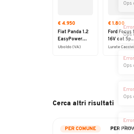
Ops 
€ 4.950
€ 1.800
Erro
Fiat Panda 1.2
Ford Focus 1
Ops 
EasyPower
16V cat 5p.
Lounge
Ambiente
Uboldo (VA)
Erro
Ops 
Erro
Ops 
Cerca altri risultati
Erro
Ops 
PER COMUNE
PER PROV