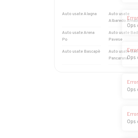
Auto usate Alagna
Auto usate
Erro
Albaredo Arnab
Ops 
Auto usate Arena
Auto usate Bad
Po
Pavese
Erro
Auto usate Bascapè
Auto usate Bas
Ops 
Pancarana
Auto usate
Auto usate
Bereguardo
Borgarello
Erro
Ops 
Auto usate
Auto usate
Borgoratto
Bornasco
Mormorolo
Erro
Auto usate Breme
Auto usate
Ops 
Bressana Botta