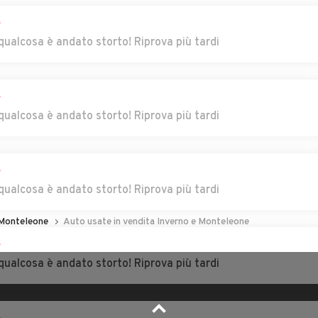
r
a
Auto usate
Auto usate Palestro
qualcosa è andato storto! Riprova più tardi
Ottobiano
ona
Auto usate Pietra
Auto usate Pieve
de' Giorgi
Albignola
r
qualcosa è andato storto! Riprova più tardi
ve
Auto usate Pinarolo
Auto usate Pizzale
Po
Auto usate Rea
Auto usate
r
Redavalle
qualcosa è andato storto! Riprova più tardi
Auto usate Robbio
Auto usate Robecco
 Monteleone
Auto usate in vendita Inverno e Monteleone
erme
Pavese
r
ca
Auto usate Rognano
Auto usate
qualcosa è andato storto! Riprova più tardi
Romagnese
sasco
Auto usate
Auto usate Ruino