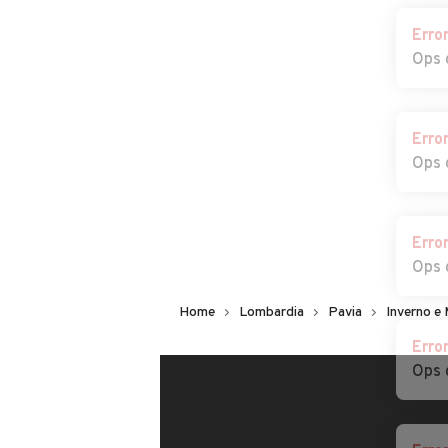
Erro
Auto usate Olevano
Auto usate Oliv
Ops 
di Lomellina
Gessi
Auto usate
Auto usate Par
Pancarana
Erro
Ops 
Auto usate Pieve
Auto usate Pie
Porto Morone
del Cairo
Auto usate Ponte
Auto usate
Erro
Nizza
Portalbera
Ops 
Auto usate
Auto usate
Home
Lombardia
Pavia
Inverno e
Retorbido
Rivanazzano T
Erro
Auto usate Rocca
Auto usate Roc
Ops 
Susella
de' Giorgi
Auto usate Roncaro
Auto usate Ro