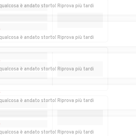
qualcosa è andato storto! Riprova più tardi
nale
Auto usate
Auto usate Corvino
Corteolona e
San Quirico
Genzone
r
zo
Auto usate Cura
Auto usate Dorno
qualcosa è andato storto! Riprova più tardi
Carpignano
ghera
Auto usate
Auto usate
r
Fortunago
Frascarolo
qualcosa è andato storto! Riprova più tardi
Auto usate Gambolò
Auto usate Garlasco
r
Auto usate
Auto usate
qualcosa è andato storto! Riprova più tardi
Godiasco Salice
Golferenzo
Terme
pello
Auto usate
Auto usate
r
Landriano
Langosco
qualcosa è andato storto! Riprova più tardi