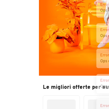
Erro
Ops 
Erro
Ops 
Erro
Ops 
Erro
Le migliori offerte per a
Ops 
Erro