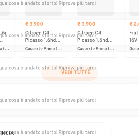
qualcosa è andato storto! Riprova più tardi
€ 3.900
€ 3.900
€ 2
r
.6i
Citroen C4
Citroen C4
Fiat
qualcosa è andato storto! Riprova più tardi
Picasso 1.6hdi
Picasso 1.6hdi
16V 
7posti 2012
7posti 2012
Emo
Lurate Caccivio (CO)
Casorate Primo (PV)
Casorate Primo (PV)
Geno
NEO
r
qualcosa è andato storto! Riprova più tardi
VEDI TUTTE
r
qualcosa è andato storto! Riprova più tardi
r
qualcosa è andato storto! Riprova più tardi
INCIA