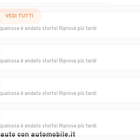
rolo
Auto usate Lirio
Auto usate Lomello
VEDI TUTTI
r
qualcosa è andato storto! Riprova più tardi
Auto usate
Auto usate Marzano
Marcignago
r
Auto usate Mezzana
Auto usate Mezzana
qualcosa è andato storto! Riprova più tardi
Bigli
Rabattone
adolo
Auto usate
Auto usate
Montalto Pavese
Montebello della
r
Battaglia
qualcosa è andato storto! Riprova più tardi
Auto usate
Auto usate
Montesegale
Monticelli Pavese
r
qualcosa è andato storto! Riprova più tardi
nico
Auto usate Mortara
Auto usate Nicorvo
l'auto con automobile.it