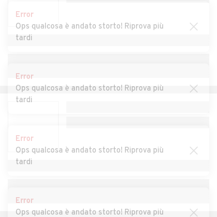
Auto usate Copiano
Auto usate Corana
Error
Ops qualcosa è andato storto! Riprova più
Auto usate Cornale e
Auto usate Corteolona e
tardi
Bastida
Genzone
Auto usate Corvino San
Auto usate Costa de' Nobili
Quirico
Error
Ops qualcosa è andato storto! Riprova più
Auto usate Cozzo
Auto usate Cura Carpignano
tardi
Auto usate Dorno
Auto usate Ferrera
Erbognone
Error
Auto usate Filighera
Auto usate Fortunago
Ops qualcosa è andato storto! Riprova più
tardi
Auto usate Frascarolo
Auto usate Galliavola
Auto usate Gambarana
Auto usate Gambolò
Error
Auto usate Garlasco
Auto usate Gerenzago
Ops qualcosa è andato storto! Riprova più