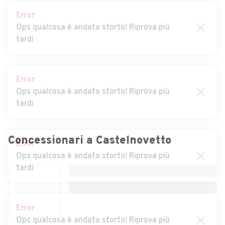
Auto usate Borgo Priolo
Auto usate Borgo San Siro
Error
Ops qualcosa è andato storto! Riprova più
Auto usate Borgoratto
Auto usate Bornasco
tardi
Mormorolo
Auto usate Bosnasco
Auto usate Brallo di
Pregola
Error
Ops qualcosa è andato storto! Riprova più
Auto usate Breme
Auto usate Bressana
tardi
Bottarone
Auto usate Broni
Auto usate Calvignano
Error
Auto usate Campospinoso
Auto usate Candia
Ops qualcosa è andato storto! Riprova più
Concessionari a
Castelnovetto
Lomellina
tardi
Auto usate Canevino
Auto usate Canneto Pavese
Auto usate Carbonara al
Auto usate Casanova
Error
Ticino
Lonati
Ops qualcosa è andato storto! Riprova più