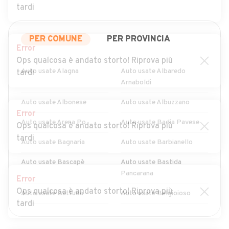
tardi
PER COMUNE
PER PROVINCIA
Error
Ops qualcosa è andato storto! Riprova più
Auto usate Alagna
Auto usate Albaredo
tardi
Arnaboldi
Auto usate Albonese
Auto usate Albuzzano
Error
Auto usate Arena Po
Auto usate Badia Pavese
Ops qualcosa è andato storto! Riprova più
tardi
Auto usate Bagnaria
Auto usate Barbianello
Auto usate Bascapè
Auto usate Bastida
Pancarana
Error
Ops qualcosa è andato storto! Riprova più
Auto usate Battuda
Auto usate Belgioioso
tardi
Auto usate Bereguardo
Auto usate Borgarello
MOSTRA ALTRI