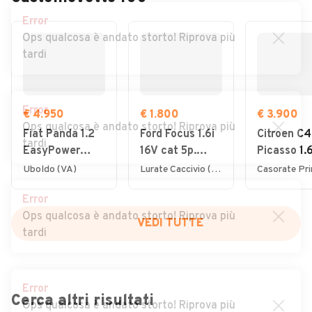
Error
Ops qualcosa è andato storto! Riprova più
tardi
Error
€ 4.950
€ 1.800
€ 3.900
Ops qualcosa è andato storto! Riprova più
Fiat Panda 1.2
Ford Focus 1.6i
Citroen C4
tardi
EasyPower
16V cat 5p.
Picasso 1.
Lounge
Ambiente
7posti 20
Uboldo (VA)
Lurate Caccivio (CO)
Error
Ops qualcosa è andato storto! Riprova più
VEDI TUTTE
tardi
Error
Cerca altri risultati
Ops qualcosa è andato storto! Riprova più