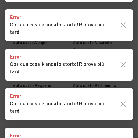
Error
PER COMUNE
PER PROVINCIA
Ops qualcosa è andato storto! Riprova più
tardi
Auto usate Alagna
Auto usate Albaredo
Arnaboldi
Error
Auto usate Albonese
Auto usate Albuzzano
Ops qualcosa è andato storto! Riprova più
tardi
Auto usate Arena Po
Auto usate Badia Pavese
Auto usate Bagnaria
Auto usate Barbianello
Error
Auto usate Bascapè
Auto usate Bastida
Ops qualcosa è andato storto! Riprova più
Pancarana
tardi
Auto usate Battuda
Auto usate Belgioioso
Auto usate Bereguardo
Auto usate Borgarello
MOSTRA ALTRI
Error