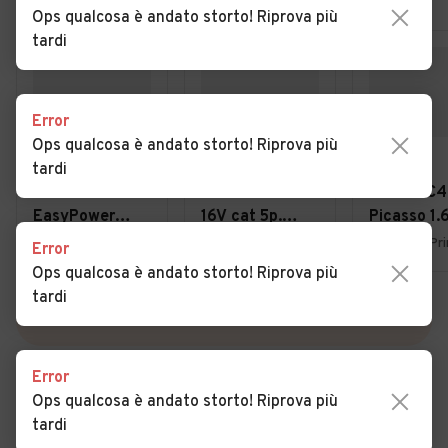
Ops qualcosa è andato storto! Riprova più
tardi
Error
Ops qualcosa è andato storto! Riprova più
€ 4.950
€ 1.800
€ 3.900
tardi
Fiat Panda 1.2
Ford Focus 1.6i
Citroen C4
EasyPower
16V cat 5p.
Picasso 1.
Lounge
Ambiente
7posti 20
Uboldo (VA)
Lurate Caccivio (CO)
Error
Ops qualcosa è andato storto! Riprova più
tardi
VEDI TUTTE
Error
Ops qualcosa è andato storto! Riprova più
tardi
Cerca altri risultati