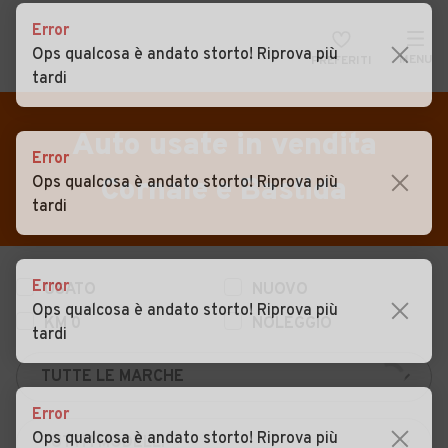
Error
Ops qualcosa è andato storto! Riprova più
MENU
PREFERITI
tardi
CERCA
VENDI
Auto
Auto usate in vendita
Error
MAGAZINE
Auto usate
Ops qualcosa è andato storto! Riprova più
Cornale e Bastida
tardi
ACCEDI
Auto Km 0
Auto Nuove
Error
USATO
NUOVO
Noleggio a lungo termine
Ops qualcosa è andato storto! Riprova più
KM 0
NOLEGGIO
Auto d'epoca
tardi
Moto
Error
Camper
Ops qualcosa è andato storto! Riprova più