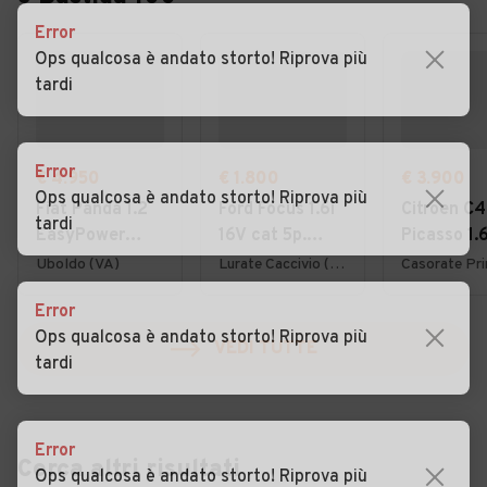
Error
Ops qualcosa è andato storto! Riprova più
tardi
Error
€ 4.950
€ 1.800
€ 3.900
Ops qualcosa è andato storto! Riprova più
Fiat Panda 1.2
Ford Focus 1.6i
Citroen C4
tardi
EasyPower
16V cat 5p.
Picasso 1.
Lounge
Ambiente
7posti 20
Uboldo (VA)
Lurate Caccivio (CO)
Error
Ops qualcosa è andato storto! Riprova più
VEDI TUTTE
tardi
Error
Cerca altri risultati
Ops qualcosa è andato storto! Riprova più