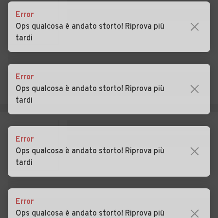
Auto usate Confienza
Auto usate Copiano
Error
Ops qualcosa è andato storto! Riprova più
Auto usate Corana
Auto usate Corteolona e
tardi
Genzone
Auto usate Corvino San
Auto usate Costa de' Nobili
Quirico
Error
Ops qualcosa è andato storto! Riprova più
Auto usate Cozzo
Auto usate Cura Carpignano
tardi
Auto usate Dorno
Auto usate Ferrera
Erbognone
Error
Auto usate Filighera
Auto usate Fortunago
Ops qualcosa è andato storto! Riprova più
tardi
Auto usate Frascarolo
Auto usate Galliavola
Auto usate Gambarana
Auto usate Gambolò
Error
Auto usate Garlasco
Auto usate Gerenzago
Ops qualcosa è andato storto! Riprova più