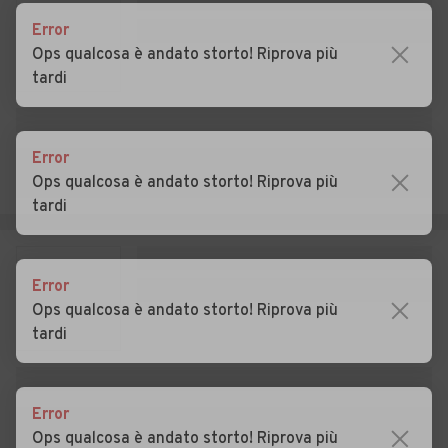
Auto usate Confienza
Auto usate Copiano
Error
Ops qualcosa è andato storto! Riprova più
Auto usate Corana
Auto usate Cornale e
tardi
Bastida
Auto usate Corteolona e
Auto usate Corvino San
Genzone
Quirico
Error
Ops qualcosa è andato storto! Riprova più
Auto usate Costa de' Nobili
Auto usate Cozzo
tardi
Auto usate Cura Carpignano
Auto usate Dorno
Auto usate Ferrera
Auto usate Filighera
Error
Erbognone
Ops qualcosa è andato storto! Riprova più
tardi
Auto usate Fortunago
Auto usate Frascarolo
Auto usate Gambarana
Auto usate Gambolò
Error
Auto usate Garlasco
Auto usate Gerenzago
Ops qualcosa è andato storto! Riprova più