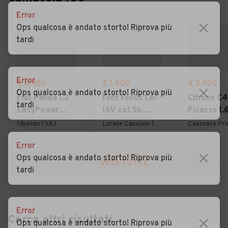
Error
Ops qualcosa è andato storto! Riprova più
tardi
Error
€ 4.950
€ 1.800
€ 3.900
Ops qualcosa è andato storto! Riprova più
Fiat Panda 1.2
Ford Focus 1.6i
Citroen C4
tardi
EasyPower
16V cat 5p.
Picasso 1.
Lounge
Ambiente
7posti 20
Uboldo (VA)
Lurate Caccivio (CO)
Error
Ops qualcosa è andato storto! Riprova più
VEDI TUTTE
tardi
Error
Cerca altri risultati
Ops qualcosa è andato storto! Riprova più