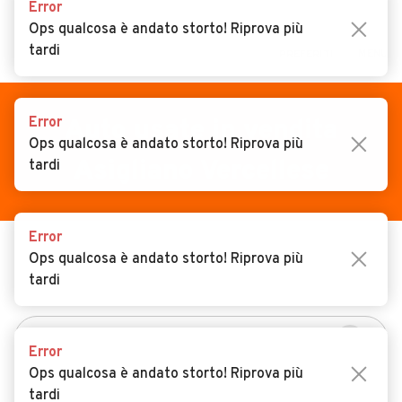
Error
Ops qualcosa è andato storto! Riprova più
tardi
MENU
PREFERITI
CERCA
VENDI
Auto
Error
Auto usate in vendita
Ops qualcosa è andato storto! Riprova più
MAGAZINE
Auto usate
Asigliano Vercellese
tardi
ACCEDI
Auto Km 0
Auto Nuove
Error
Ops qualcosa è andato storto! Riprova più
USATO
NUOVO
Noleggio a lungo termine
tardi
KM 0
NOLEGGIO
Auto d'epoca
Moto
Error
Camper
Ops qualcosa è andato storto! Riprova più
tardi