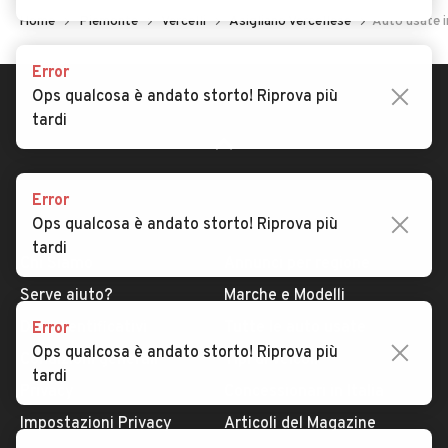
Home
Piemonte
Vercelli
Asigliano Vercellese
Auto usate i
Error
Ops qualcosa è andato storto! Riprova più
tardi
Error
Ops qualcosa è andato storto! Riprova più
AUTOMOBILE.IT
ESPLORA
tardi
Chi Siamo
Annunci per regione
Serve aiuto?
Marche e Modelli
Dati identificativi
Tutte le auto usate
Error
Ops qualcosa è andato storto! Riprova più
Condizioni generali
Tipi di veicoli
tardi
Privacy
Concessionari in Italia
Impostazioni Privacy
Articoli del Magazine