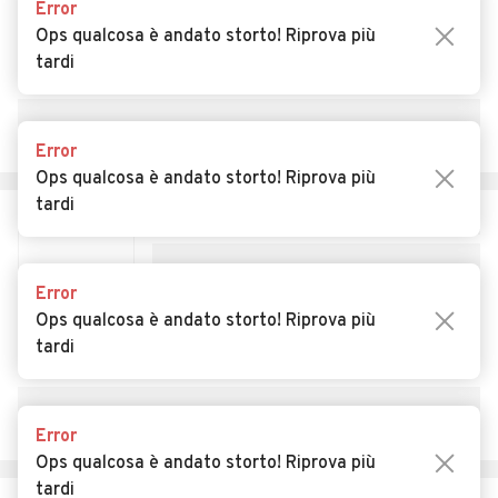
Auto usate Rima San
Auto usate Rimasco
Error
Giuseppe
Ops qualcosa è andato storto! Riprova più
tardi
Auto usate Rimella
Auto usate Riva Valdobbia
Auto usate Rive
Auto usate Roasio
Error
Auto usate Ronsecco
Auto usate Rossa
Ops qualcosa è andato storto! Riprova più
tardi
Auto usate Rovasenda
Auto usate Sabbia
Auto usate Salasco
Auto usate Sali Vercellese
Error
Auto usate Saluggia
Auto usate San Germano
Ops qualcosa è andato storto! Riprova più
Vercellese
tardi
Auto usate San Giacomo
Auto usate Santhià
Vercellese
Error
Auto usate Scopa
Auto usate Scopello
Ops qualcosa è andato storto! Riprova più
tardi
Auto usate Serravalle Sesia
Auto usate Stroppiana