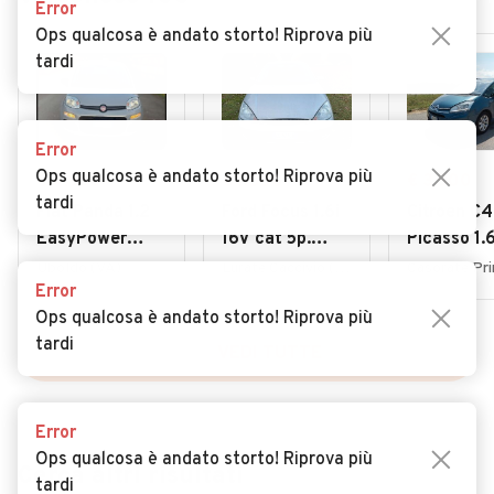
Error
Ops qualcosa è andato storto! Riprova più
tardi
Error
Ops qualcosa è andato storto! Riprova più
€ 4.950
€ 1.800
€ 3.900
tardi
Fiat Panda 1.2
Ford Focus 1.6i
Citroen C4
EasyPower
16V cat 5p.
Picasso 1.
Lounge
Ambiente
7posti 20
Uboldo (VA)
Lurate Caccivio (CO)
Error
Ops qualcosa è andato storto! Riprova più
tardi
VEDI TUTTE
Error
Ops qualcosa è andato storto! Riprova più
Cerca altri risultati
tardi