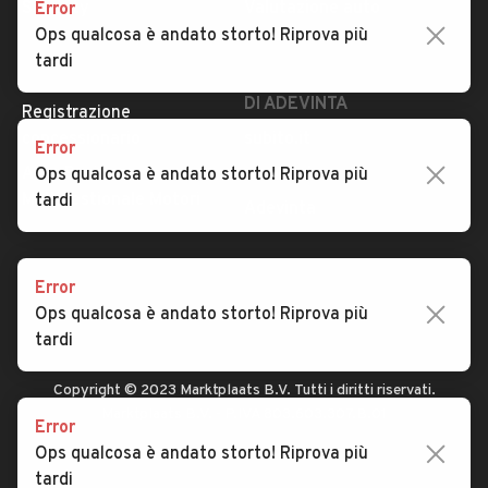
Security
Valutazione auto
Error
Ops qualcosa è andato storto! Riprova più
tardi
AREA BUSINESS
AUTOMOBILE.IT È PARTE
DI ADEVINTA
Registrazione
concessionario
subito.it
Error
Area Business
mobile.de
Ops qualcosa è andato storto! Riprova più
Multigestionale Motori
tardi
Adevinta
SEGUICI
Error
Ops qualcosa è andato storto! Riprova più
tardi
Copyright © 2023 Marktplaats B.V. Tutti i diritti riservati.
Marktplaats B.V. - P.IVA 803.603.307.B.01
Error
Ops qualcosa è andato storto! Riprova più
tardi