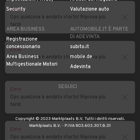
Privacy
Concessionari in Italia
Error
Impostazioni Privacy
Articoli del Magazine
Ops qualcosa è andato storto! Riprova più
Security
Valutazione auto
tardi
AREA BUSINESS
AUTOMOBILE.IT È PARTE
DI ADEVINTA
Error
Registrazione
Ops qualcosa è andato storto! Riprova più
concessionario
subito.it
tardi
Area Business
mobile.de
Multigestionale Motori
Adevinta
Error
Ops qualcosa è andato storto! Riprova più
SEGUICI
tardi
Error
Copyright © 2023 Marktplaats B.V. Tutti i diritti riservati.
Ops qualcosa è andato storto! Riprova più
Marktplaats B.V. - P.IVA 803.603.307.B.01