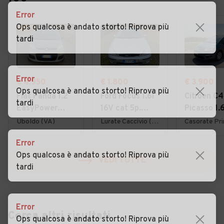
Error
Ops qualcosa è andato storto! Riprova più
tardi
Error
€ 4.950
€ 1.800
€ 3.900
Ops qualcosa è andato storto! Riprova più
Fiat Panda 1.2
Ford Focus 1.6i
Citroen C4
tardi
EasyPower
16V cat 5p.
Picasso 1.
Lounge
Ambiente
7posti 20
Uboldo (VA)
Lurate Caccivio (CO)
Error
Ops qualcosa è andato storto! Riprova più
VEDI TUTTE
tardi
Error
Cerca altri risultati
Ops qualcosa è andato storto! Riprova più