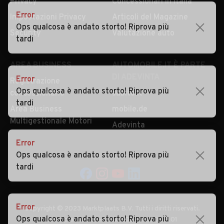
Privacy
Concessionari in Italia
Error
Impostazioni Privacy
Articoli del Magazine
Ops qualcosa è andato storto! Riprova più
Security
Valutazione auto
tardi
AREA BUSINESS
AUTOMOBILE.IT È PARTE
DI ADEVINTA
Error
Registrazione
Ops qualcosa è andato storto! Riprova più
concessionario
subito.it
tardi
Area Business
mobile.de
Multigestionale Motori
Adevinta
Error
Ops qualcosa è andato storto! Riprova più
SEGUICI
tardi
Error
Copyright © 2023 Marktplaats B.V. Tutti i diritti riservati.
Ops qualcosa è andato storto! Riprova più
Marktplaats B.V. - P.IVA 803.603.307.B.01