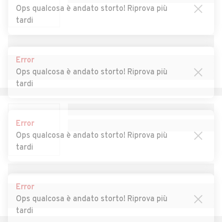
Ops qualcosa è andato storto! Riprova più
Auto usate Rassa
Auto usate Rima San
tardi
Giuseppe
Auto usate Rimasco
Auto usate Riva Valdobbia
Error
Auto usate Rive
Auto usate Roasio
Ops qualcosa è andato storto! Riprova più
tardi
Auto usate Ronsecco
Auto usate Rossa
Auto usate Rovasenda
Auto usate Sabbia
Error
Auto usate Salasco
Auto usate Sali Vercellese
Ops qualcosa è andato storto! Riprova più
Auto usate Saluggia
Auto usate San Germano
tardi
Vercellese
Auto usate San Giacomo
Auto usate Santhià
Error
Vercellese
Ops qualcosa è andato storto! Riprova più
tardi
Auto usate Scopa
Auto usate Scopello