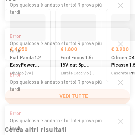
Ops qualcosa è andato storto! Riprova più
tardi
Error
Ops qualcosa è andato storto! Riprova più
€ 4.950
€ 1.800
€ 3.900
tardi
Fiat Panda 1.2
Ford Focus 1.6i
Citroen C4
EasyPower
16V cat 5p.
Picasso 1.
Lounge
Ambiente
7posti 20
Uboldo (VA)
Lurate Caccivio (CO)
Error
Ops qualcosa è andato storto! Riprova più
tardi
VEDI TUTTE
Error
Ops qualcosa è andato storto! Riprova più
tardi
Cerca altri risultati