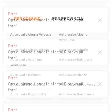
Error
PER COMUNE
PER PROVINCIA
Ops qualcosa è andato storto! Riprova più
tardi
Auto usate Alagna Valsesia
Auto usate Albano
Vercellese
Error
Auto usate Alice Castello
Auto usate Arborio
Ops qualcosa è andato storto! Riprova più
tardi
Auto usate Asigliano
Auto usate Balmuccia
Vercellese
Auto usate Balocco
Auto usate Bianzè
Error
Ops qualcosa è andato storto! Riprova più
Auto usate Boccioleto
Auto usate Borgo Vercelli
tardi
Auto usate Borgo d'Ale
Auto usate Borgosesia
Auto usate Breia
Auto usate Buronzo
MOSTRA ALTRI
Error