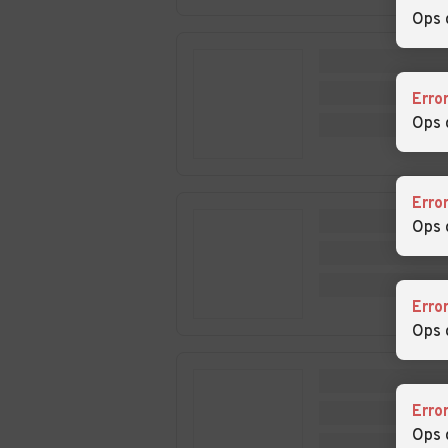
Ops 
Auto usate Rima
Auto usate Rim
San Giuseppe
Erro
Auto usate Rive
Auto usate Roa
Ops 
Auto usate
Auto usate Sab
Erro
Rovasenda
Ops 
Auto usate Saluggia
Auto usate San
Germano Vercel
Erro
Auto usate Scopa
Auto usate Sco
Ops 
Auto usate Tricerro
Auto usate Trin
Erro
Ops 
Auto usate Varallo
Auto usate