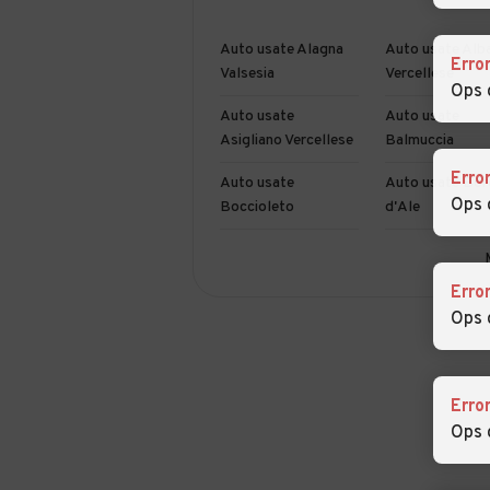
Auto usate Alagna
Auto usate Alb
Erro
Valsesia
Vercellese
Ops 
Auto usate
Auto usate
Asigliano Vercellese
Balmuccia
Erro
Auto usate
Auto usate Bor
Ops 
Boccioleto
d'Ale
Auto usate Buronzo
Auto usate
Campertogno
Erro
Ops 
Auto usate
Auto usate Cari
Caresanablot
Auto usate Cervatto
Auto usate Cigl
Erro
Ops 
Auto usate
Auto usate