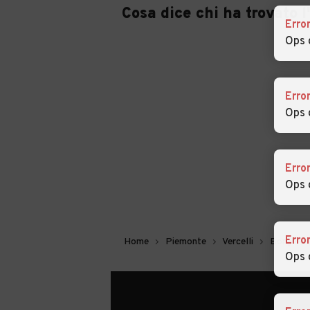
Cosa dice chi ha trovato 
Erro
Ops 
Erro
Ops 
Erro
Ops 
Erro
Home
Piemonte
Vercelli
Borgo Ver
Ops 