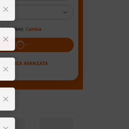
(+100 km)
Cambia
RICERCA AVANZATA