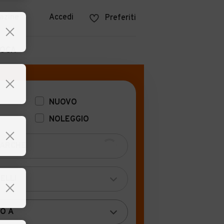
azine
Accedi
Preferiti
POCA
NUOVO
NOLEGGIO