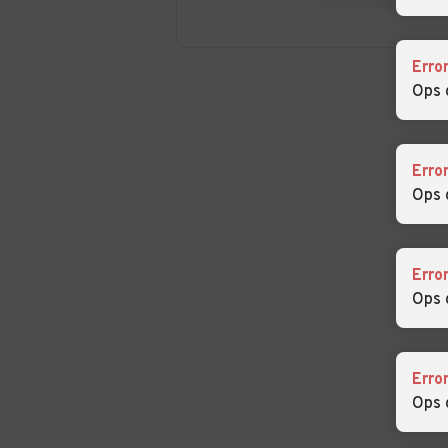
Villarboit
Erro
Ops 
Erro
Ops 
Erro
Ops 
Erro
Ops 