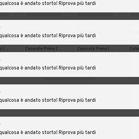
qualcosa è andato storto! Riprova più tardi
€ 3.900
€ 3.900
€ 7
r
.6i
Citroen C4
Citroen C4
FORD
qualcosa è andato storto! Riprova più tardi
Picasso 1.6hdi
Picasso 1.6hdi
TDC
7posti 2012
7posti 2012
por
Lurate Caccivio (CO)
Casorate Primo (PV)
Casorate Primo (PV)
Coll
Bus
r
qualcosa è andato storto! Riprova più tardi
VEDI TUTTE
r
qualcosa è andato storto! Riprova più tardi
r
qualcosa è andato storto! Riprova più tardi
INCIA