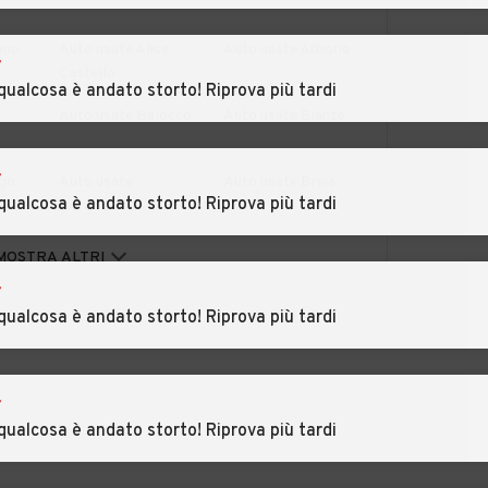
ano
Auto usate Alice
Auto usate Arborio
r
Castello
qualcosa è andato storto! Riprova più tardi
Auto usate Balocco
Auto usate Bianzè
r
go
Auto usate
Auto usate Breia
qualcosa è andato storto! Riprova più tardi
Borgosesia
Auto usate
Auto usate
MOSTRA ALTRI
Carcoforo
Caresana
r
qualcosa è andato storto! Riprova più tardi
sio
Auto usate
Auto usate Cellio
Casanova Elvo
iano
Auto usate Civiasco
Auto usate
r
Collobiano
qualcosa è andato storto! Riprova più tardi
Auto usate
Auto usate Crova