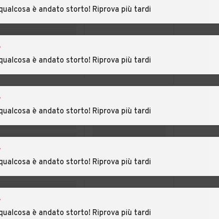
Vercellese
qualcosa è andato storto! Riprova più tardi
asco
Auto usate Rimella
Auto usate Riva
Valdobbia
r
sio
Auto usate
Auto usate Rossa
qualcosa è andato storto! Riprova più tardi
Ronsecco
bia
Auto usate Salasco
Auto usate Sali
r
Vercellese
qualcosa è andato storto! Riprova più tardi
Auto usate San
Auto usate Santhià
lese
Giacomo Vercellese
r
pello
Auto usate
Auto usate
qualcosa è andato storto! Riprova più tardi
Serravalle Sesia
Stroppiana
o
Auto usate
Auto usate
Tronzano Vercellese
Valduggia
r
qualcosa è andato storto! Riprova più tardi
Auto usate Villata
Auto usate Vocca