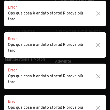
Privacy
Concessionari in Italia
Error
Impostazioni Privacy
Articoli del Magazine
Ops qualcosa è andato storto! Riprova più
Security
Valutazione auto
tardi
AREA BUSINESS
AUTOMOBILE.IT È PARTE
DI ADEVINTA
Error
Registrazione
Ops qualcosa è andato storto! Riprova più
concessionario
subito.it
tardi
Area Business
mobile.de
Multigestionale Motori
Adevinta
Error
Ops qualcosa è andato storto! Riprova più
SEGUICI
tardi
Error
Copyright © 2023 Marktplaats B.V. Tutti i diritti riservati.
Ops qualcosa è andato storto! Riprova più
Marktplaats B.V. - P.IVA 803.603.307.B.01