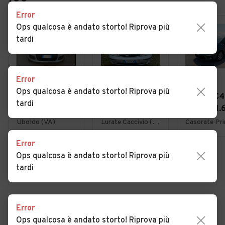
Error
Ops qualcosa è andato storto! Riprova più
tardi
Error
€ 4.950
€ 1.800
€ 3.900
Ops qualcosa è andato storto! Riprova più
Fiat Panda 1.2
Ford Focus 1.6i
Citroen C4
tardi
EasyPower
16V cat 5p.
Picasso 1.
Lounge
Ambiente
7posti 20
Uboldo (VA)
Lurate Caccivio (CO)
Error
Ops qualcosa è andato storto! Riprova più
VEDI TUTTE
tardi
Error
Cerca altri risultati
Ops qualcosa è andato storto! Riprova più