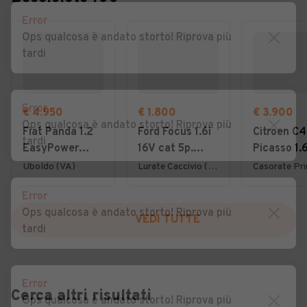
Error
Ops qualcosa è andato storto! Riprova più
tardi
Error
€ 4.950
€ 1.800
€ 3.900
Ops qualcosa è andato storto! Riprova più
Fiat Panda 1.2
Ford Focus 1.6i
Citroen C4
tardi
EasyPower
16V cat 5p.
Picasso 1.
Lounge
Ambiente
7posti 20
Uboldo (VA)
Lurate Caccivio (CO)
Error
Ops qualcosa è andato storto! Riprova più
VEDI TUTTE
tardi
Error
Cerca altri risultati
Ops qualcosa è andato storto! Riprova più