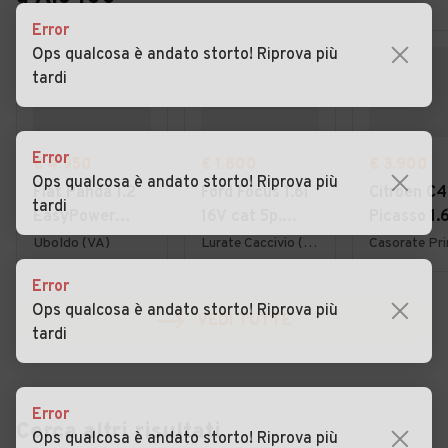
Error
Ops qualcosa è andato storto! Riprova più
tardi
Error
€ 4.950
€ 1.800
€ 3.900
Ops qualcosa è andato storto! Riprova più
Fiat Panda 1.2
Ford Focus 1.6i
Citroen C4
tardi
EasyPower
16V cat 5p.
Picasso 1.
Lounge
Ambiente
7posti 20
Uboldo (VA)
Lurate Caccivio (CO)
Error
Ops qualcosa è andato storto! Riprova più
VEDI TUTTE
tardi
Error
Cerca altri risultati
Ops qualcosa è andato storto! Riprova più