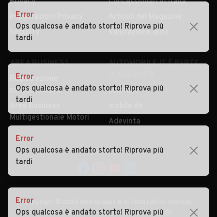
Privacy
Concessionari in Italia
Error
Impostazioni Privacy
Articoli del Magazine
Ops qualcosa è andato storto! Riprova più
Security
Valutazione auto
tardi
AREA BUSINESS
AUTOMOBILE.IT È PARTE
DI ADEVINTA
Error
Registrazione
Ops qualcosa è andato storto! Riprova più
concessionario
subito.it
tardi
Area Business
mobile.de
Multigestionale Motori
Adevinta
Error
Ops qualcosa è andato storto! Riprova più
SEGUICI
tardi
Error
Copyright © 2023 Marktplaats B.V. Tutti i diritti riservati.
Ops qualcosa è andato storto! Riprova più
Marktplaats B.V. - P.IVA 803.603.307.B.01