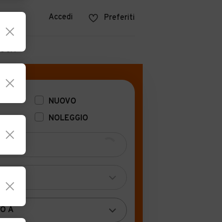
azine
Accedi
Preferiti
POCA
NUOVO
NOLEGGIO