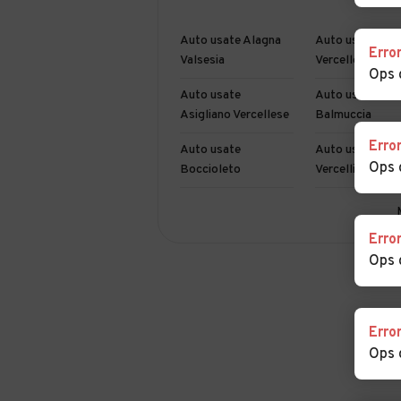
Auto usate Alagna
Auto usate Alb
Erro
Valsesia
Vercellese
Ops 
Auto usate
Auto usate
Asigliano Vercellese
Balmuccia
Erro
Auto usate
Auto usate Bor
Ops 
Boccioleto
Vercelli
Auto usate Breia
Auto usate Bur
Erro
Ops 
Auto usate
Auto usate
Caresana
Caresanablot
Auto usate Cellio
Auto usate Cer
Erro
Ops 
Auto usate
Auto usate
Collobiano
Costanzana