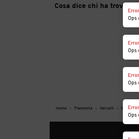
Cosa dice chi ha trovato 
Erro
Ops 
Erro
Ops 
Erro
Ops 
Erro
Home
Piemonte
Vercelli
Varallo
Ops 