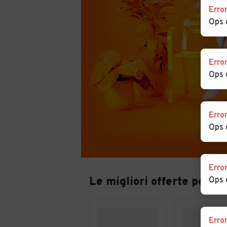
Erro
Ops 
Erro
Ops 
Erro
Ops 
Erro
Le migliori offerte per au
Ops 
Erro