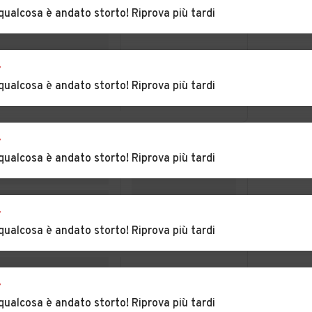
Vercellese
qualcosa è andato storto! Riprova più tardi
a
Auto usate Rimasco
Auto usate Rimella
r
e
Auto usate Roasio
Auto usate
qualcosa è andato storto! Riprova più tardi
Ronsecco
Auto usate Sabbia
Auto usate Salasco
r
qualcosa è andato storto! Riprova più tardi
uggia
Auto usate San
Auto usate San
Germano Vercellese
Giacomo Vercellese
r
pa
Auto usate Scopello
Auto usate
qualcosa è andato storto! Riprova più tardi
Serravalle Sesia
erro
Auto usate Trino
Auto usate
Tronzano Vercellese
r
qualcosa è andato storto! Riprova più tardi
Auto usate Villata
Auto usate Vocca