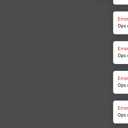
Valduggia
Villarboit
Erro
Ops 
Erro
Ops 
Erro
Ops 
Erro
Ops 