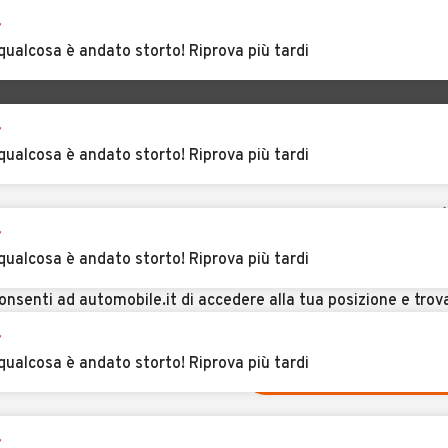
ana
Auto usate Fobello
Auto usate
r
Fontanetto Po
qualcosa è andato storto! Riprova più tardi
Auto usate
Auto usate Greggio
Ghislarengo
r
mporo
Auto usate Lenta
Auto usate Lignana
qualcosa è andato storto! Riprova più tardi
zolo
Auto usate Mollia
Auto usate
r
Moncrivello
CERCA VICINO A TE
qualcosa è andato storto! Riprova più tardi
Auto usate Oldenico
Auto usate
onsenti ad automobile.it di accedere alla tua posizione e trov
Palazzolo
uto in vendita vicino a te
.
Vercellese
r
qualcosa è andato storto! Riprova più tardi
zana
Auto usate Pila
Auto usate Piode
NO, CERCA IN TUTTA ITALIA
USA LA MIA POSIZION
rolo
Auto usate Quarona
Auto usate Quinto
r