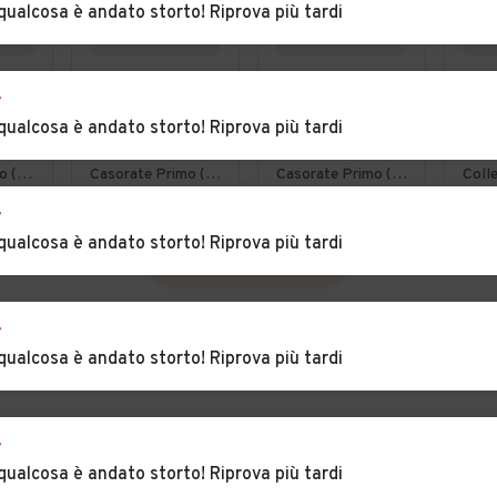
qualcosa è andato storto! Riprova più tardi
€ 3.900
€ 3.900
€ 7
r
.6i
Citroen C4
Citroen C4
FORD
qualcosa è andato storto! Riprova più tardi
Picasso 1.6hdi
Picasso 1.6hdi
TDC
7posti 2012
7posti 2012
por
Lurate Caccivio (CO)
Casorate Primo (PV)
Casorate Primo (PV)
Coll
Bus
r
qualcosa è andato storto! Riprova più tardi
VEDI TUTTE
r
qualcosa è andato storto! Riprova più tardi
r
qualcosa è andato storto! Riprova più tardi
INCIA
PER CONCESSIONARI