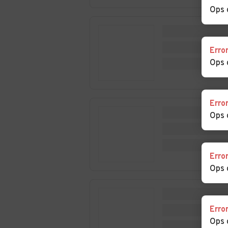
Ops 
Auto usate Rassa
Auto usate Rim
San Giuseppe
Erro
Auto usate Riva
Auto usate Riv
Ops 
Valdobbia
Auto usate Rossa
Auto usate
Erro
Rovasenda
Ops 
Auto usate Sali
Auto usate Sal
Vercellese
Erro
Auto usate Santhià
Auto usate Sco
Ops 
Auto usate
Auto usate Tric
Stroppiana
Erro
Ops 
Auto usate
Auto usate