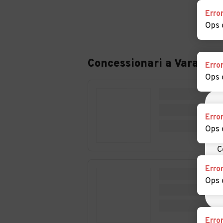
Auto usate Crova
Auto usate Des
Erro
Ops 
Auto usate
Auto usate
Formigliana
Gattinara
Concessionari a
Varallo
Erro
Auto usate
Auto usate La
Ops 
Guardabosone
Auto usate Livorno
Auto usate Loz
Erro
Ferraris
Ops 
Auto usate Motta
Auto usate
C
de' Conti
Olcenengo
a
Erro
Ops 
Auto usate
Auto usate Pez
Pertengo
Auto usate Postua
Auto usate Pra
Erro