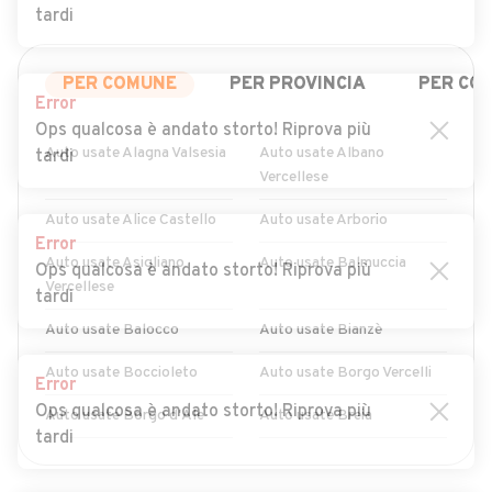
tardi
PER COMUNE
PER PROVINCIA
PER CO
Error
Ops qualcosa è andato storto! Riprova più
Auto usate Alagna Valsesia
Auto usate Albano
tardi
Vercellese
Auto usate Alice Castello
Auto usate Arborio
Error
Auto usate Asigliano
Auto usate Balmuccia
Ops qualcosa è andato storto! Riprova più
Vercellese
tardi
Auto usate Balocco
Auto usate Bianzè
Auto usate Boccioleto
Auto usate Borgo Vercelli
Error
Ops qualcosa è andato storto! Riprova più
Auto usate Borgo d'Ale
Auto usate Breia
tardi
Auto usate Buronzo
Auto usate Campertogno
MOSTRA ALTRI