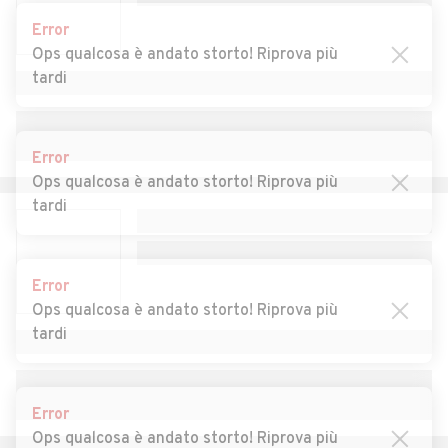
Auto usate Rima San
Auto usate Rimasco
Error
Giuseppe
Ops qualcosa è andato storto! Riprova più
tardi
Auto usate Rimella
Auto usate Riva Valdobbia
Auto usate Rive
Auto usate Roasio
Error
Auto usate Ronsecco
Auto usate Rossa
Ops qualcosa è andato storto! Riprova più
tardi
Auto usate Rovasenda
Auto usate Sabbia
Auto usate Salasco
Auto usate Sali Vercellese
Error
Auto usate Saluggia
Auto usate San Germano
Ops qualcosa è andato storto! Riprova più
Vercellese
tardi
Auto usate San Giacomo
Auto usate Santhià
Vercellese
Error
Auto usate Scopa
Auto usate Scopello
Ops qualcosa è andato storto! Riprova più