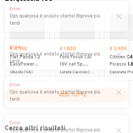
Error
Ops qualcosa è andato storto! Riprova più
tardi
Error
€ 4.950
€ 1.800
€ 3.900
Ops qualcosa è andato storto! Riprova più
Fiat Panda 1.2
Ford Focus 1.6i
Citroen C4
tardi
EasyPower
16V cat 5p.
Picasso 1.
Lounge
Ambiente
7posti 20
Uboldo (VA)
Lurate Caccivio (CO)
Error
Ops qualcosa è andato storto! Riprova più
VEDI TUTTE
tardi
Error
Cerca altri risultati
Ops qualcosa è andato storto! Riprova più