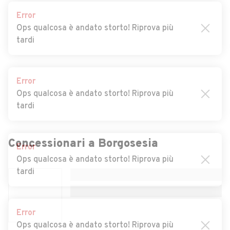
Auto usate Carcoforo
Auto usate Caresana
Error
Ops qualcosa è andato storto! Riprova più
Auto usate Caresanablot
Auto usate Carisio
tardi
Auto usate Casanova Elvo
Auto usate Cellio
Auto usate Cervatto
Auto usate Cigliano
Error
Auto usate Civiasco
Auto usate Collobiano
Ops qualcosa è andato storto! Riprova più
tardi
Auto usate Costanzana
Auto usate Cravagliana
Auto usate Crescentino
Auto usate Crova
Error
Auto usate Desana
Auto usate Fobello
Ops qualcosa è andato storto! Riprova più
Concessionari a
Borgosesia
tardi
Auto usate Fontanetto Po
Auto usate Formigliana
Auto usate Gattinara
Auto usate Ghislarengo
Error
Auto usate Greggio
Auto usate Guardabosone
Ops qualcosa è andato storto! Riprova più