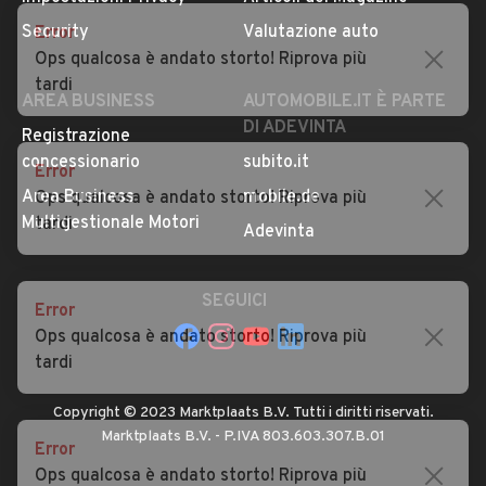
Privacy
Concessionari in Italia
Error
Impostazioni Privacy
Articoli del Magazine
Ops qualcosa è andato storto! Riprova più
Security
Valutazione auto
tardi
AREA BUSINESS
AUTOMOBILE.IT È PARTE
DI ADEVINTA
Error
Registrazione
Ops qualcosa è andato storto! Riprova più
concessionario
subito.it
tardi
Area Business
mobile.de
Multigestionale Motori
Adevinta
Error
Ops qualcosa è andato storto! Riprova più
SEGUICI
tardi
Error
Copyright © 2023 Marktplaats B.V. Tutti i diritti riservati.
Ops qualcosa è andato storto! Riprova più
Marktplaats B.V. - P.IVA 803.603.307.B.01