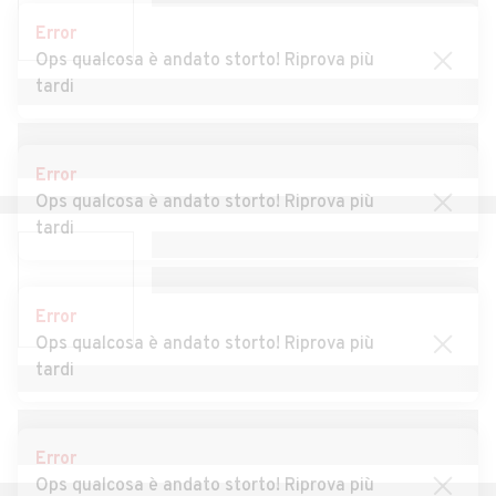
Auto usate Rassa
Auto usate Rima San
Error
Giuseppe
Ops qualcosa è andato storto! Riprova più
tardi
Auto usate Rimella
Auto usate Riva Valdobbia
Auto usate Rive
Auto usate Roasio
Error
Auto usate Ronsecco
Auto usate Rossa
Ops qualcosa è andato storto! Riprova più
tardi
Auto usate Rovasenda
Auto usate Sabbia
Auto usate Salasco
Auto usate Sali Vercellese
Error
Auto usate Saluggia
Auto usate San Germano
Ops qualcosa è andato storto! Riprova più
Vercellese
tardi
Auto usate San Giacomo
Auto usate Santhià
Vercellese
Error
Auto usate Scopa
Auto usate Scopello
Ops qualcosa è andato storto! Riprova più