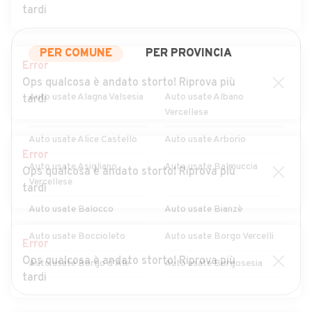
tardi
PER COMUNE
PER PROVINCIA
Error
Ops qualcosa è andato storto! Riprova più
Auto usate Alagna Valsesia
Auto usate Albano
tardi
Vercellese
Auto usate Alice Castello
Auto usate Arborio
Error
Auto usate Asigliano
Auto usate Balmuccia
Ops qualcosa è andato storto! Riprova più
Vercellese
tardi
Auto usate Balocco
Auto usate Bianzè
Auto usate Boccioleto
Auto usate Borgo Vercelli
Error
Ops qualcosa è andato storto! Riprova più
Auto usate Borgo d'Ale
Auto usate Borgosesia
tardi
Auto usate Breia
Auto usate Buronzo
MOSTRA ALTRI