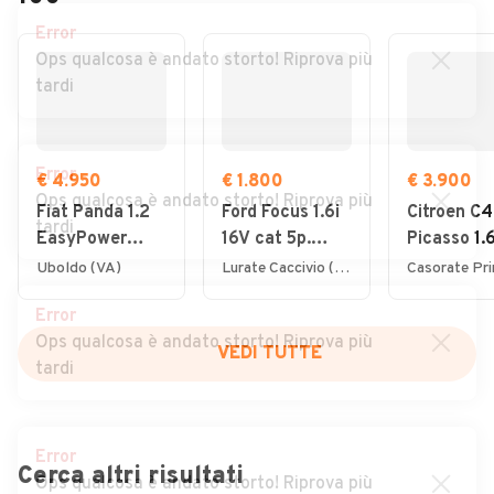
Error
Ops qualcosa è andato storto! Riprova più
tardi
Error
€ 4.950
€ 1.800
€ 3.900
Ops qualcosa è andato storto! Riprova più
Fiat Panda 1.2
Ford Focus 1.6i
Citroen C4
tardi
EasyPower
16V cat 5p.
Picasso 1.
Lounge
Ambiente
7posti 20
Uboldo (VA)
Lurate Caccivio (CO)
Error
Ops qualcosa è andato storto! Riprova più
VEDI TUTTE
tardi
Error
Cerca altri risultati
Ops qualcosa è andato storto! Riprova più