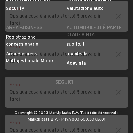
Privacy
Concessionari in Italia
Error
Impostazioni Privacy
Articoli del Magazine
Ops qualcosa è andato storto! Riprova più
Security
Valutazione auto
tardi
AREA BUSINESS
AUTOMOBILE.IT È PARTE
DI ADEVINTA
Error
Registrazione
Ops qualcosa è andato storto! Riprova più
concessionario
subito.it
tardi
Area Business
mobile.de
Multigestionale Motori
Adevinta
Error
Ops qualcosa è andato storto! Riprova più
SEGUICI
tardi
Error
Copyright © 2023 Marktplaats B.V. Tutti i diritti riservati.
Ops qualcosa è andato storto! Riprova più
Marktplaats B.V. - P.IVA 803.603.307.B.01