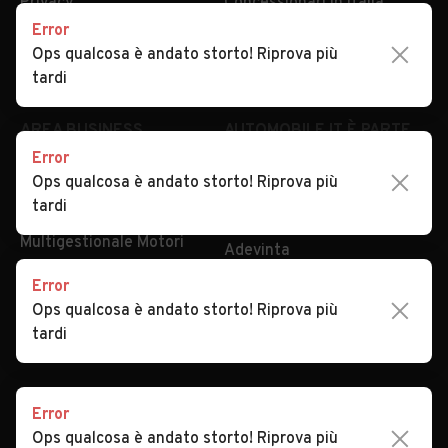
Privacy
Concessionari in Italia
Error
Impostazioni Privacy
Articoli del Magazine
Ops qualcosa è andato storto! Riprova più
Security
Valutazione auto
tardi
AREA BUSINESS
AUTOMOBILE.IT È PARTE
DI ADEVINTA
Error
Registrazione
Ops qualcosa è andato storto! Riprova più
concessionario
subito.it
tardi
Area Business
mobile.de
Multigestionale Motori
Adevinta
Error
Ops qualcosa è andato storto! Riprova più
SEGUICI
tardi
Error
Copyright © 2023 Marktplaats B.V. Tutti i diritti riservati.
Ops qualcosa è andato storto! Riprova più
Marktplaats B.V. - P.IVA 803.603.307.B.01