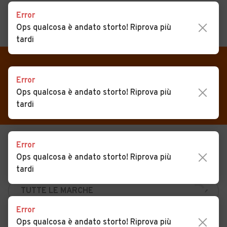
Error
Ops qualcosa è andato storto! Riprova più
MENU
PREFERITI
tardi
CERCA
VENDI
Auto
Auto usate in vendita
Error
MAGAZINE
Auto usate
Ops qualcosa è andato storto! Riprova più
Livorno Ferraris
tardi
ACCEDI
Auto Km 0
Auto Nuove
Error
USATO
NUOVO
Noleggio a lungo termine
Ops qualcosa è andato storto! Riprova più
KM 0
NOLEGGIO
Auto d'epoca
tardi
Moto
Error
Camper
Ops qualcosa è andato storto! Riprova più