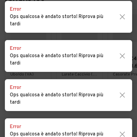
Error
Ops qualcosa è andato storto! Riprova più
tardi
Error
€ 4.950
€ 1.800
€ 3.900
Ops qualcosa è andato storto! Riprova più
Fiat Panda 1.2
Ford Focus 1.6i
Citroen C4
tardi
EasyPower
16V cat 5p.
Picasso 1.
Lounge
Ambiente
7posti 20
Uboldo (VA)
Lurate Caccivio (CO)
Error
Ops qualcosa è andato storto! Riprova più
VEDI TUTTE
tardi
Error
Cerca altri risultati
Ops qualcosa è andato storto! Riprova più