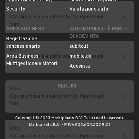
Privacy
Concessionari in Italia
Error
Impostazioni Privacy
Articoli del Magazine
Ops qualcosa è andato storto! Riprova più
Security
Valutazione auto
tardi
AREA BUSINESS
AUTOMOBILE.IT È PARTE
DI ADEVINTA
Error
Registrazione
Ops qualcosa è andato storto! Riprova più
concessionario
subito.it
tardi
Area Business
mobile.de
Multigestionale Motori
Adevinta
Error
Ops qualcosa è andato storto! Riprova più
SEGUICI
tardi
Error
Copyright © 2023 Marktplaats B.V. Tutti i diritti riservati.
Ops qualcosa è andato storto! Riprova più
Marktplaats B.V. - P.IVA 803.603.307.B.01