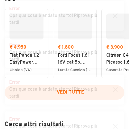
Error
Ops qualcosa è andato storto! Riprova più
tardi
Error
€ 4.950
€ 1.800
€ 3.900
Ops qualcosa è andato storto! Riprova più
Fiat Panda 1.2
Ford Focus 1.6i
Citroen C4
tardi
EasyPower
16V cat 5p.
Picasso 1.
Lounge
Ambiente
7posti 20
Uboldo (VA)
Lurate Caccivio (CO)
Error
Ops qualcosa è andato storto! Riprova più
VEDI TUTTE
tardi
Error
Cerca altri risultati
Ops qualcosa è andato storto! Riprova più