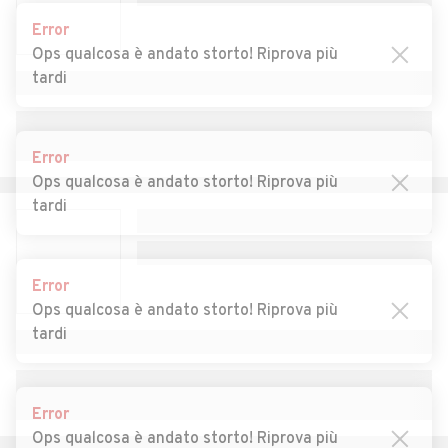
Auto usate Rima San
Auto usate Rimasco
Error
Giuseppe
Ops qualcosa è andato storto! Riprova più
tardi
Auto usate Rimella
Auto usate Riva Valdobbia
Auto usate Rive
Auto usate Roasio
Error
Auto usate Ronsecco
Auto usate Rossa
Ops qualcosa è andato storto! Riprova più
tardi
Auto usate Rovasenda
Auto usate Sabbia
Auto usate Salasco
Auto usate Sali Vercellese
Error
Auto usate Saluggia
Auto usate San Germano
Ops qualcosa è andato storto! Riprova più
Vercellese
tardi
Auto usate San Giacomo
Auto usate Santhià
Vercellese
Error
Auto usate Scopa
Auto usate Scopello
Ops qualcosa è andato storto! Riprova più