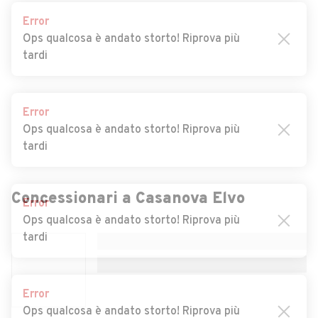
Auto usate Campertogno
Auto usate Carcoforo
Error
Ops qualcosa è andato storto! Riprova più
Auto usate Caresana
Auto usate Caresanablot
tardi
Auto usate Carisio
Auto usate Cellio
Auto usate Cervatto
Auto usate Cigliano
Error
Auto usate Civiasco
Auto usate Collobiano
Ops qualcosa è andato storto! Riprova più
tardi
Auto usate Costanzana
Auto usate Cravagliana
Auto usate Crescentino
Auto usate Crova
Error
Auto usate Desana
Auto usate Fobello
Ops qualcosa è andato storto! Riprova più
Concessionari a
Casanova Elvo
tardi
Auto usate Fontanetto Po
Auto usate Formigliana
Auto usate Gattinara
Auto usate Ghislarengo
Error
Auto usate Greggio
Auto usate Guardabosone
Ops qualcosa è andato storto! Riprova più