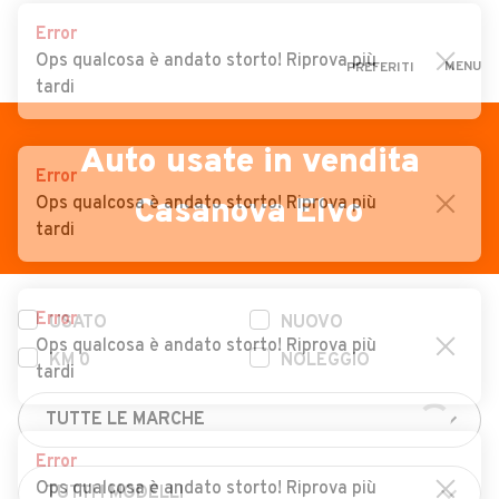
Error
Ops qualcosa è andato storto! Riprova più
MENU
PREFERITI
tardi
CERCA
VENDI
Auto
Auto usate in vendita
Error
MAGAZINE
Auto usate
Ops qualcosa è andato storto! Riprova più
Casanova Elvo
tardi
ACCEDI
Auto Km 0
Auto Nuove
Error
USATO
NUOVO
Noleggio a lungo termine
Ops qualcosa è andato storto! Riprova più
KM 0
NOLEGGIO
Auto d'epoca
tardi
Moto
Error
Camper
Ops qualcosa è andato storto! Riprova più