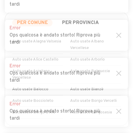
tardi
PER COMUNE
PER PROVINCIA
Error
Ops qualcosa è andato storto! Riprova più
Auto usate Alagna Valsesia
Auto usate Albano
tardi
Vercellese
Auto usate Alice Castello
Auto usate Arborio
Error
Auto usate Asigliano
Auto usate Balmuccia
Ops qualcosa è andato storto! Riprova più
Vercellese
tardi
Auto usate Balocco
Auto usate Bianzè
Auto usate Boccioleto
Auto usate Borgo Vercelli
Error
Ops qualcosa è andato storto! Riprova più
Auto usate Borgo d'Ale
Auto usate Borgosesia
tardi
Auto usate Breia
Auto usate Buronzo
MOSTRA ALTRI