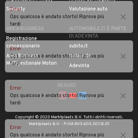
Privacy
Concessionari in Italia
Error
Impostazioni Privacy
Articoli del Magazine
Ops qualcosa è andato storto! Riprova più
Security
Valutazione auto
tardi
AREA BUSINESS
AUTOMOBILE.IT È PARTE
DI ADEVINTA
Error
Registrazione
Ops qualcosa è andato storto! Riprova più
concessionario
subito.it
tardi
Area Business
mobile.de
Multigestionale Motori
Adevinta
Error
Ops qualcosa è andato storto! Riprova più
SEGUICI
tardi
Error
Copyright © 2023 Marktplaats B.V. Tutti i diritti riservati.
Ops qualcosa è andato storto! Riprova più
Marktplaats B.V. - P.IVA 803.603.307.B.01