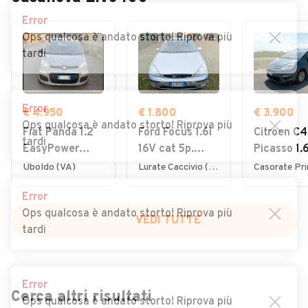
Error
Ops qualcosa è andato storto! Riprova più
tardi
Error
€ 4.950
€ 1.800
€ 3.900
Ops qualcosa è andato storto! Riprova più
Fiat Panda 1.2
Ford Focus 1.6i
Citroen C4
tardi
EasyPower
16V cat 5p.
Picasso 1.
Lounge
Ambiente
7posti 20
Uboldo (VA)
Lurate Caccivio (CO)
Error
Ops qualcosa è andato storto! Riprova più
VEDI TUTTE
tardi
Error
Cerca altri risultati
Ops qualcosa è andato storto! Riprova più