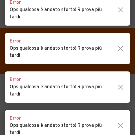
Error
Ops qualcosa è andato storto! Riprova più
tardi
MENU
PREFERITI
CERCA
VENDI
Auto
Error
Auto usate in vendita Abano
Ops qualcosa è andato storto! Riprova più
MAGAZINE
Auto usate
Terme
tardi
ACCEDI
Auto Km 0
Auto Nuove
Error
Ops qualcosa è andato storto! Riprova più
USATO
NUOVO
Noleggio a lungo termine
tardi
KM 0
NOLEGGIO
Auto d'epoca
Moto
Error
Camper
Ops qualcosa è andato storto! Riprova più
tardi