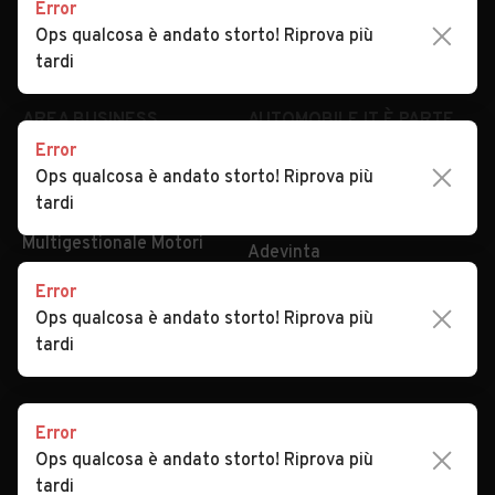
Error
Impostazioni Privacy
Articoli del Magazine
Ops qualcosa è andato storto! Riprova più
Security
Valutazione auto
tardi
AREA BUSINESS
AUTOMOBILE.IT È PARTE
DI ADEVINTA
Error
Registrazione
Ops qualcosa è andato storto! Riprova più
concessionario
subito.it
tardi
Area Business
mobile.de
Multigestionale Motori
Adevinta
Error
Ops qualcosa è andato storto! Riprova più
SEGUICI
tardi
Error
Copyright © 2023 Marktplaats B.V. Tutti i diritti riservati.
Ops qualcosa è andato storto! Riprova più
Marktplaats B.V. - P.IVA 803.603.307.B.01
tardi