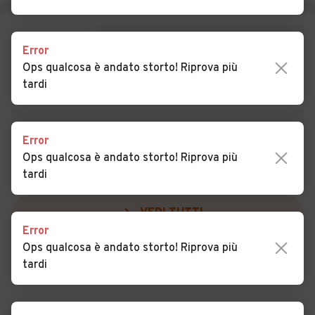
Auto usate Rubano
Auto usate Saccolongo
Auto usate Saletto
Auto usate San Giorgio
Error
delle Pertiche
Ops qualcosa è andato storto! Riprova più
tardi
Auto usate San Giorgio in
Auto usate San Martino di
Bosco
Lupari
Auto usate San Pietro
Auto usate San Pietro in Gu
Error
Viminario
Ops qualcosa è andato storto! Riprova più
tardi
Auto usate Sant'Angelo di
Auto usate Sant'Elena
Piove di Sacco
VEDI TUTTI
Auto usate Sant'Urbano
Auto usate Santa Giustina in
Error
Colle
Ops qualcosa è andato storto! Riprova più
tardi
Auto usate Santa
Auto usate Saonara
Margherita d'Adige