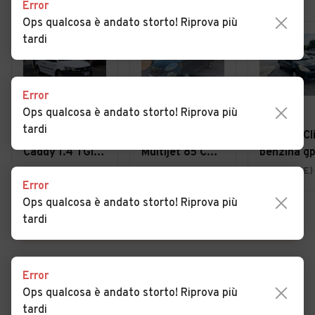
Error
Ops qualcosa è andato storto! Riprova più
tardi
Error
Ops qualcosa è andato storto! Riprova più
€ 11.800
€ 5.000
€ 1.800
tardi
VOLKSWAGEN
Fiat 500L 1.3
Renault Cli
Caddy 1.4 TGI
Multijet 85 CV
benzina gp
Furgone
Lounge
2008 otti
Feltre (BL)
Conegliano (TV)
Pianiga (VE)
Error
Business
per neo
Ops qualcosa è andato storto! Riprova più
tardi
VEDI TUTTE
Error
Ops qualcosa è andato storto! Riprova più
Cerca altri risultati
tardi