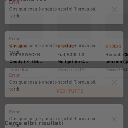
Error
Ops qualcosa è andato storto! Riprova più
tardi
Error
Ops qualcosa è andato storto! Riprova più
€ 11.800
€ 5.000
€ 1.800
tardi
VOLKSWAGEN
Fiat 500L 1.3
Renault Cli
Caddy 1.4 TGI
Multijet 85 CV
benzina gp
Furgone
Lounge
2008 otti
Feltre (BL)
Conegliano (TV)
Pianiga (VE)
Error
Business
per neo
Ops qualcosa è andato storto! Riprova più
tardi
VEDI TUTTE
Error
Ops qualcosa è andato storto! Riprova più
Cerca altri risultati
tardi