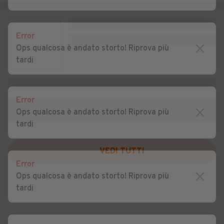
Auto usate Pozzonovo
Auto usate Rovolon
Auto usate Rubano
Auto usate Saccolongo
Error
Auto usate Saletto
Auto usate San Giorgio
Ops qualcosa è andato storto! Riprova più
delle Pertiche
tardi
Auto usate San Giorgio in
Auto usate San Martino di
Bosco
Lupari
Error
Auto usate San Pietro
Auto usate San Pietro in Gu
Ops qualcosa è andato storto! Riprova più
Viminario
tardi
Auto usate Sant'Angelo di
Auto usate Sant'Elena
Piove di Sacco
VEDI TUTTI
Error
Auto usate Sant'Urbano
Auto usate Santa Giustina in
Ops qualcosa è andato storto! Riprova più
Colle
tardi
Auto usate Santa
Auto usate Saonara
Margherita d'Adige