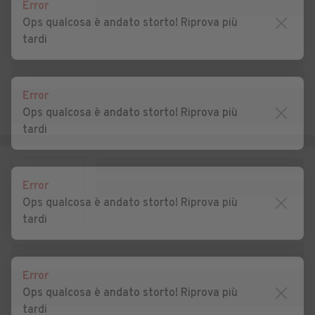
Auto usate Megliadino San
Auto usate Merlara
Error
Vitale
Ops qualcosa è andato storto! Riprova più
tardi
Auto usate Mestrino
Auto usate Monselice
Auto usate Montagnana
Auto usate Montegrotto
Terme
Error
Ops qualcosa è andato storto! Riprova più
Auto usate Ospedaletto
Auto usate Pernumia
tardi
Euganeo
Auto usate Piacenza
Auto usate Piazzola sul
d'Adige
Brenta
Error
Ops qualcosa è andato storto! Riprova più
Auto usate Piombino Dese
Auto usate Piove di Sacco
tardi
Auto usate Polverara
Auto usate Ponso
Auto usate Ponte San
Auto usate Pontelongo
Error
Nicolò
Ops qualcosa è andato storto! Riprova più
tardi