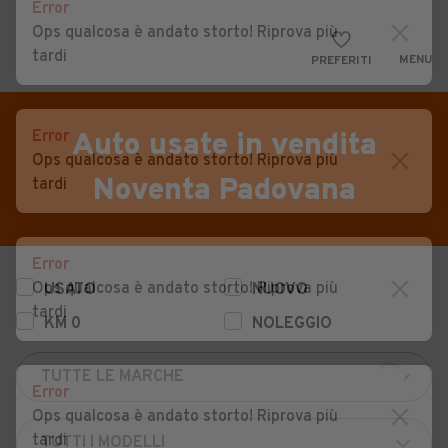
Error
Ops qualcosa è andato storto! Riprova più
tardi
MENU
PREFERITI
CERCA
VENDI
Auto
Error
Auto usate in vendita
Ops qualcosa è andato storto! Riprova più
MAGAZINE
Auto usate
Noventa Padovana
tardi
ACCEDI
Auto Km 0
Auto Nuove
Error
Ops qualcosa è andato storto! Riprova più
USATO
NUOVO
Noleggio a lungo termine
tardi
KM 0
NOLEGGIO
Auto d'epoca
Moto
Error
Camper
Ops qualcosa è andato storto! Riprova più
tardi