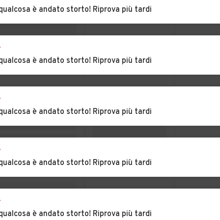
Vitale
qualcosa è andato storto! Riprova più tardi
Auto usate
Auto usate Noventa
Montegrotto Terme
Padovana
r
Auto usate Piacenza
Auto usate Piazzola
qualcosa è andato storto! Riprova più tardi
d'Adige
sul Brenta
r
e di
Auto usate
Auto usate Ponso
qualcosa è andato storto! Riprova più tardi
Polverara
Auto usate
Auto usate Rovolon
Pozzonovo
r
qualcosa è andato storto! Riprova più tardi
Auto usate Saletto
Auto usate San
Giorgio delle
Pertiche
r
Auto usate San
Auto usate San
qualcosa è andato storto! Riprova più tardi