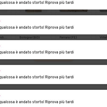
qualcosa è andato storto! Riprova più tardi
€ 3.900
€ 30.000
€ 1
r
1.2
Peugeot 208
Bmw X3
Ren
qualcosa è andato storto! Riprova più tardi
1.4 HDI -
xDrive20d 48V
1.5 
wer
NEOPATENTATI
Msport
por
Anzola dell'Emilia (BO)
Bologna (BO)
Ferrara (FE)
- 12 MESI DI
Sta
r
GARANZIA -
qualcosa è andato storto! Riprova più tardi
VEDI TUTTE
r
qualcosa è andato storto! Riprova più tardi
r
qualcosa è andato storto! Riprova più tardi
INCIA
PER CONCESSIONARI