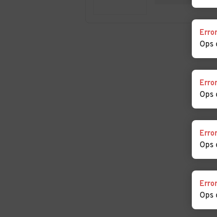
Giorgio in Bosco
Martino di Lupar
Auto usate
Auto usate
Erro
Sant'Angelo di
Sant'Elena
Ops 
Piove di Sacco
Auto usate Santa
Auto usate Sao
Margherita d'Adige
Erro
Ops 
Auto usate
Auto usate Teo
Stanghella
Auto usate Torreglia
Auto usate
Erro
Trebaseleghe
Ops 
Auto usate Veggiano
Auto usate
Vescovana
Erro
Auto usate Vigonza
Auto usate Vill
Ops 
Estense