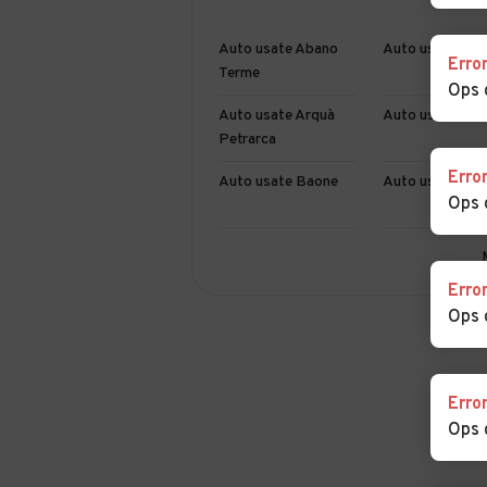
Auto usate Abano
Auto usate Agn
Erro
Terme
Ops 
Auto usate Arquà
Auto usate Arr
Petrarca
Erro
Auto usate Baone
Auto usate Bar
Ops 
Auto usate
Auto usate
Borgoricco
Bovolenta
Erro
Ops 
Auto usate Campo
Auto usate
San Martino
Campodarsego
Auto usate Candiana
Auto usate Carc
Erro
Ops 