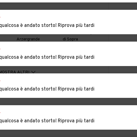
a
Auto usate
Auto usate
r
Albignasego
Anguillara Veneta
qualcosa è andato storto! Riprova più tardi
e
Auto usate
Auto usate Bagnoli
Arzergrande
di Sopra
r
bona
Auto usate
Auto usate Boara
qualcosa è andato storto! Riprova più tardi
Battaglia Terme
Pisani
Auto usate Brugine
Auto usate
MOSTRA ALTRI
Cadoneghe
r
qualcosa è andato storto! Riprova più tardi
Auto usate
Auto usate
Campodoro
Camposampiero
eri
Auto usate
Auto usate Cartura
r
Carmignano di
qualcosa è andato storto! Riprova più tardi
Brenta