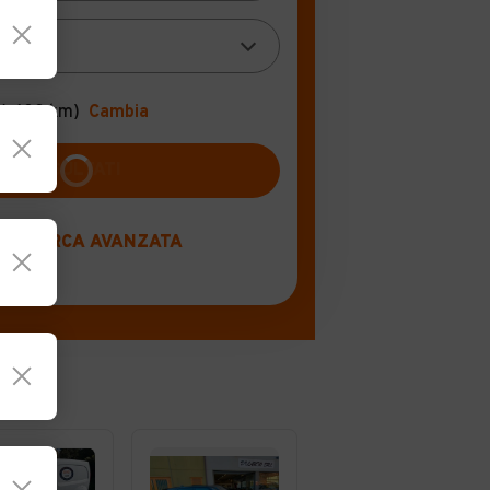
(+100 km)
Cambia
RICERCA AVANZATA