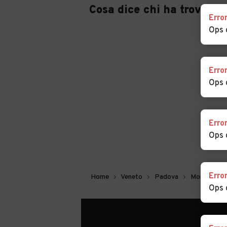
Cosa dice chi ha trovato 
Erro
Auto usate Villanova
Auto usate Vo'
Ops 
di Camposampiero
Erro
Ops 
Erro
Ops 
Erro
Home
Veneto
Padova
Montagnan
Ops 