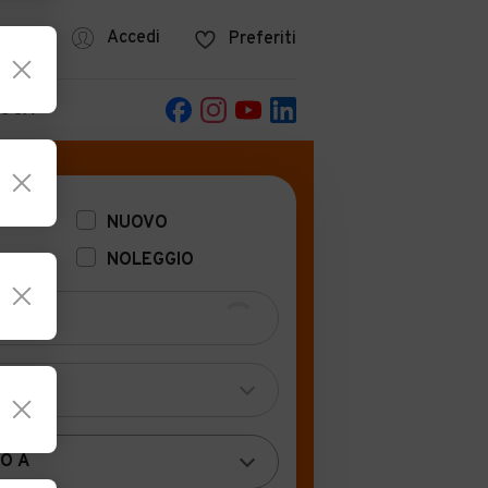
azine
Accedi
Preferiti
POCA
NUOVO
NOLEGGIO