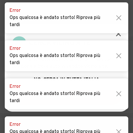
Auto usate Curtarolo
Auto usate Due Carrare
Error
Auto usate Este
Auto usate Fontaniva
Ops qualcosa è andato storto! Riprova più
tardi
Auto usate Galliera Veneta
Auto usate Galzignano
Terme
Auto usate Gazzo
Auto usate Grantorto
Error
Ops qualcosa è andato storto! Riprova più
Auto usate Granze
Auto usate Legnaro
tardi
Auto usate Limena
Auto usate Loreggia
Auto usate Lozzo Atestino
Auto usate Maserà di
Error
Padova
Ops qualcosa è andato storto! Riprova più
tardi
Auto usate Masi
Auto usate Massanzago
Auto usate Megliadino San
Auto usate Megliadino San
Fidenzio
Vitale
Error
Ops qualcosa è andato storto! Riprova più