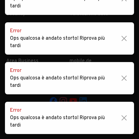
Security
Valutazione auto
tardi
AREA BUSINESS
AUTOMOBILE.IT È PARTE
DI ADEVINTA
Error
Registrazione
Ops qualcosa è andato storto! Riprova più
concessionario
subito.it
tardi
Area Business
mobile.de
Multigestionale Motori
Adevinta
Error
Ops qualcosa è andato storto! Riprova più
SEGUICI
tardi
Error
Copyright © 2023 Marktplaats B.V. Tutti i diritti riservati.
Ops qualcosa è andato storto! Riprova più
Marktplaats B.V. - P.IVA 803.603.307.B.01
tardi