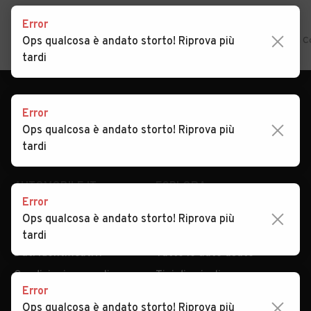
Auto usate Villanova di
Auto usate Vo'
Home
Veneto
Padova
Correzzola
Auto usate in vendita C
Error
Camposampiero
Ops qualcosa è andato storto! Riprova più
tardi
Error
Ops qualcosa è andato storto! Riprova più
tardi
AUTOMOBILE.IT
ESPLORA
Chi Siamo
Annunci per regione
Error
Serve aiuto?
Marche e Modelli
Ops qualcosa è andato storto! Riprova più
Dati identificativi
Tutte le auto usate
tardi
Condizioni generali
Tipi di veicoli
Privacy
Concessionari in Italia
Error
Impostazioni Privacy
Articoli del Magazine
Ops qualcosa è andato storto! Riprova più