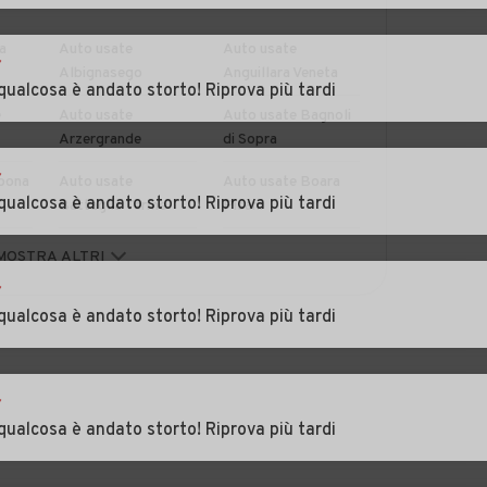
a
Auto usate
Auto usate
r
Albignasego
Anguillara Veneta
qualcosa è andato storto! Riprova più tardi
e
Auto usate
Auto usate Bagnoli
Arzergrande
di Sopra
r
bona
Auto usate
Auto usate Boara
qualcosa è andato storto! Riprova più tardi
Battaglia Terme
Pisani
Auto usate Brugine
Auto usate
MOSTRA ALTRI
Cadoneghe
r
qualcosa è andato storto! Riprova più tardi
Auto usate
Auto usate
Campodoro
Camposampiero
eri
Auto usate
Auto usate Cartura
r
Carmignano di
qualcosa è andato storto! Riprova più tardi
Brenta