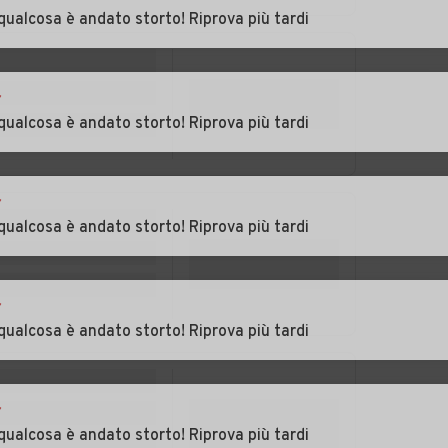
Vitale
qualcosa è andato storto! Riprova più tardi
Auto usate
Auto usate
Montagnana
Montegrotto Terme
r
Auto usate
Auto usate Piacenza
qualcosa è andato storto! Riprova più tardi
Pernumia
d'Adige
r
e di
Auto usate
Auto usate Ponso
qualcosa è andato storto! Riprova più tardi
Polverara
Auto usate
Auto usate Rovolon
Pozzonovo
r
qualcosa è andato storto! Riprova più tardi
Auto usate Saletto
Auto usate San
Giorgio delle
Pertiche
r
Auto usate San
Auto usate San
qualcosa è andato storto! Riprova più tardi