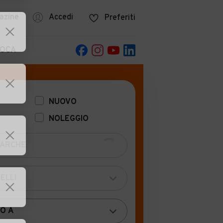
azine
Accedi
Preferiti
POCA
NUOVO
NOLEGGIO