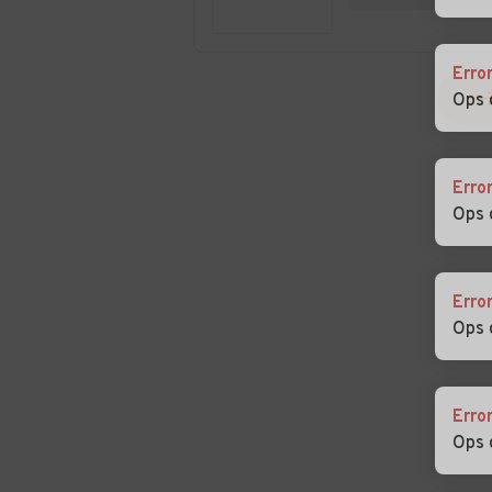
Giorgio in Bosco
Martino di Lupar
Auto usate
Auto usate
Erro
Sant'Angelo di
Sant'Elena
Ops 
Piove di Sacco
Auto usate Santa
Auto usate Sao
Margherita d'Adige
Erro
Ops 
Auto usate
Auto usate Teo
Stanghella
Auto usate Torreglia
Auto usate
Erro
Trebaseleghe
Ops 
Auto usate Veggiano
Auto usate
Vescovana
Erro
Auto usate Vigonza
Auto usate Vill
Ops 
Estense