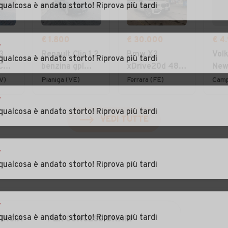
qualcosa è andato storto! Riprova più tardi
€ 1.800
€ 30.000
€ 4
r
3
Renault Clio 1.2
Bmw X3
Vol
qualcosa è andato storto! Riprova più tardi
 CV
benzina gpl
xDrive20d 48V
New
2008 ottima
Msport
16V 
V)
Pianiga (VE)
Ferrara (FE)
Camp
per neo
r
qualcosa è andato storto! Riprova più tardi
VEDI TUTTE
r
qualcosa è andato storto! Riprova più tardi
r
qualcosa è andato storto! Riprova più tardi
INCIA
PER CONCESSIONARI