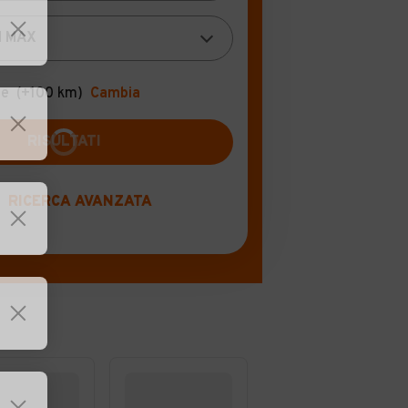
se
(+100 km)
Cambia
RISULTATI
RICERCA AVANZATA