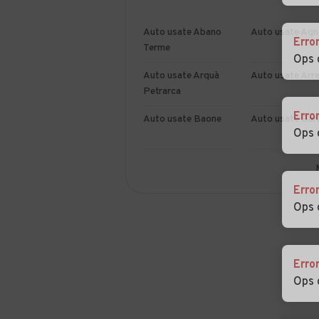
Auto usate Abano
Auto usate Agn
Erro
Terme
Ops 
Auto usate Arquà
Auto usate Arr
Petrarca
Erro
Auto usate Baone
Auto usate Bar
Ops 
Auto usate
Auto usate
Borgoricco
Bovolenta
Erro
Ops 
Auto usate Campo
Auto usate
San Martino
Campodarsego
Auto usate Candiana
Auto usate Carc
Erro
Ops 