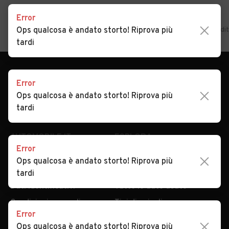
Auto usate Villanova di
Auto usate Vo'
Error
Camposampiero
Home
Ops qualcosa è andato storto! Riprova più
Veneto
Padova
Cinto Euganeo
Auto usate in vendi
tardi
Error
Ops qualcosa è andato storto! Riprova più
tardi
AUTOMOBILE.IT
ESPLORA
Error
Chi Siamo
Annunci per regione
Ops qualcosa è andato storto! Riprova più
Serve aiuto?
Marche e Modelli
tardi
Dati identificativi
Tutte le auto usate
Condizioni generali
Tipi di veicoli
Error
Privacy
Concessionari in Italia
Ops qualcosa è andato storto! Riprova più