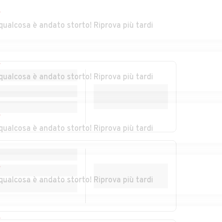
Auto usate
Auto usate
Castelbaldo
Cervarese Santa
r
Croce
qualcosa è andato storto! Riprova più tardi
Auto usate
Auto usate
Codevigo
Conselve
r
qualcosa è andato storto! Riprova più tardi
Auto usate Due
Auto usate Este
Carrare
iera
Auto usate
Auto usate Gazzo
r
Galzignano Terme
qualcosa è andato storto! Riprova più tardi
nze
Auto usate Legnaro
Auto usate Limena
r
zo
Auto usate Maserà
Auto usate Masi
qualcosa è andato storto! Riprova più tardi
di Padova
Auto usate
Auto usate Merlara
Megliadino San
r