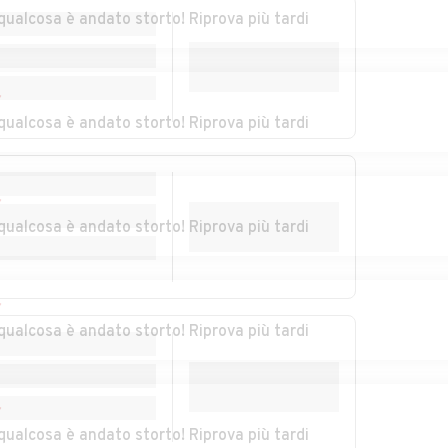
Vitale
qualcosa è andato storto! Riprova più tardi
Auto usate
Auto usate
Montagnana
Montegrotto Terme
r
Auto usate
Auto usate Piacenza
qualcosa è andato storto! Riprova più tardi
Pernumia
d'Adige
r
Auto usate Piove di
Auto usate
qualcosa è andato storto! Riprova più tardi
Sacco
Polverara
te
Auto usate
Auto usate
Pontelongo
Pozzonovo
r
qualcosa è andato storto! Riprova più tardi
bano
Auto usate
Auto usate Saletto
Saccolongo
Auto usate San
Auto usate San
r
o
Martino di Lupari
Pietro Viminario
qualcosa è andato storto! Riprova più tardi