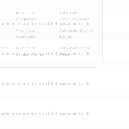
a
Auto usate
Auto usate
r
Albignasego
Anguillara Veneta
qualcosa è andato storto! Riprova più tardi
e
Auto usate
Auto usate Bagnoli
Arzergrande
di Sopra
r
bona
Auto usate
Auto usate Boara
qualcosa è andato storto! Riprova più tardi
Battaglia Terme
Pisani
Auto usate Brugine
Auto usate
Cadoneghe
r
qualcosa è andato storto! Riprova più tardi
Auto usate
Auto usate
Campodoro
Camposampiero
eri
Auto usate
Auto usate Cartura
r
Carmignano di
qualcosa è andato storto! Riprova più tardi
Brenta