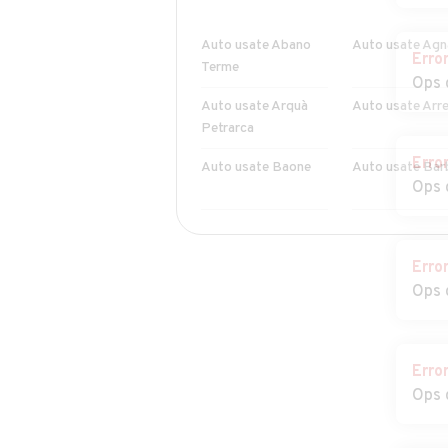
Auto usate Abano
Auto usate Agn
Erro
Terme
Ops 
Auto usate Arquà
Auto usate Arr
Petrarca
Erro
Auto usate Baone
Auto usate Bar
Ops 
Auto usate
Auto usate
Borgoricco
Bovolenta
Erro
Ops 
Auto usate Campo
Auto usate
San Martino
Campodarsego
Auto usate Candiana
Auto usate Carc
Erro
Ops 