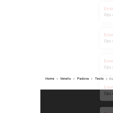
Erro
Auto usate Villanova
Auto usate Vo'
Ops 
di Camposampiero
Erro
Ops 
Erro
Ops 
Home
Veneto
Padova
Teolo
Au
Erro
Ops 