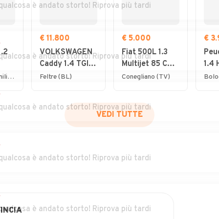
qualcosa è andato storto! Riprova più tardi
€ 11.800
€ 5.000
€ 3
r
1.2
VOLKSWAGEN
Fiat 500L 1.3
Peu
qualcosa è andato storto! Riprova più tardi
Caddy 1.4 TGI
Multijet 85 CV
1.4 
wer
Furgone
Lounge
NEO
Anzola dell'Emilia (BO)
Feltre (BL)
Conegliano (TV)
Bolo
Business
- 12
r
GAR
qualcosa è andato storto! Riprova più tardi
VEDI TUTTE
r
qualcosa è andato storto! Riprova più tardi
r
qualcosa è andato storto! Riprova più tardi
INCIA