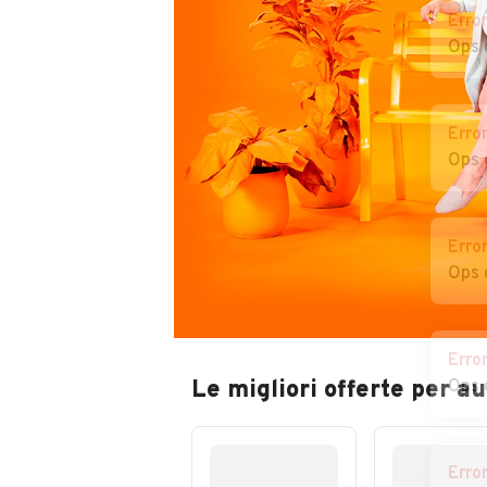
Erro
Ops 
Erro
Ops 
Erro
Ops 
Erro
Le migliori offerte per a
Ops 
Erro