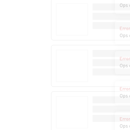
Fidenzio
Ops 
Auto usate Mestrino
Auto usate
Monselice
Erro
Auto usate Noventa
Auto usate
Ops 
Padovana
Ospedaletto
Euganeo
Erro
Auto usate Piazzola
Auto usate
Ops 
sul Brenta
Piombino Dese
Auto usate Ponso
Auto usate Pon
San Nicolò
Erro
Ops 
Auto usate Rovolon
Auto usate Ru
Auto usate San
Auto usate San
Erro
Giorgio delle
Giorgio in Bosc
Ops 