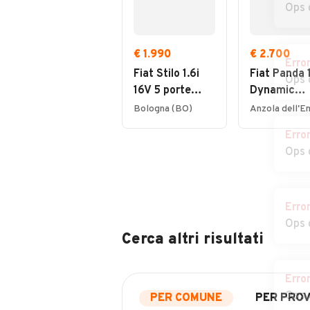
Ops 
€ 1.990
€ 2.700
Erro
Fiat Stilo 1.6i
Fiat Panda 
Ops 
16V 5 porte
Dynamic
Active, IMP.
Natural Po
Bologna (BO)
METANO
Erro
Ops 
Erro
Ops 
Cerca altri risultati
Erro
Ops 
PER COMUNE
PER PROV