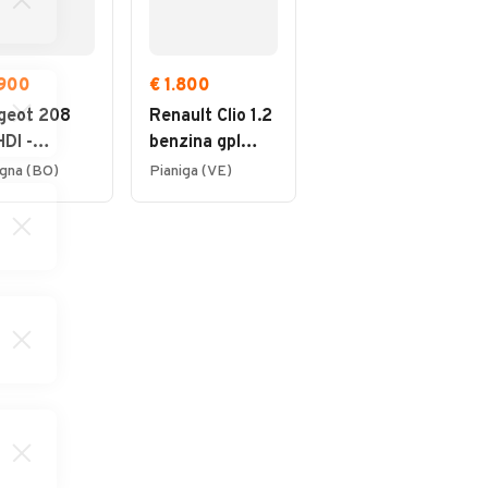
.900
€ 1.800
€ 30.000
geot 208
Renault Clio 1.2
Bmw X3
HDI -
benzina gpl
xDrive20d 48V
PATENTATI
2008 ottima
Msport
gna (BO)
Pianiga (VE)
Ferrara (FE)
 MESI DI
per neo
ANZIA -