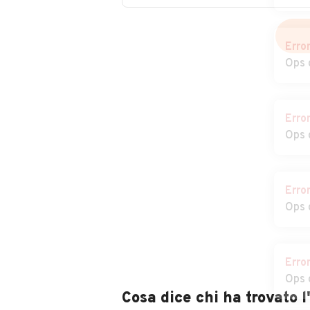
Pertiche
Auto usate San
Auto usate
Erro
Pietro in Gu
Sant'Angelo di
Ops 
Piove di Sacco
Auto usate Santa
Auto usate San
Giustina in Colle
Margherita d'A
Erro
Ops 
Auto usate Solesino
Auto usate
Stanghella
Auto usate Torreglia
Auto usate
Erro
Trebaseleghe
Ops 
Auto usate Veggiano
Auto usate
Vescovana
Erro
Auto usate Vigonza
Auto usate Vill
Ops 
Estense
Cosa dice chi ha trovato 