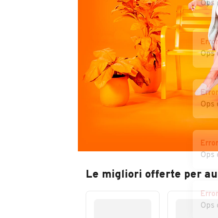
Ops 
Erro
Ops 
Erro
Ops 
Erro
Ops 
Le migliori offerte per a
Erro
Ops 