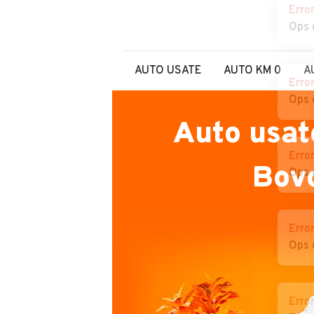
Erro
Ops 
AUTO USATE
AUTO KM 0
A
Erro
Ops 
Auto usat
Erro
Bov
Ops 
Erro
Ops 
Erro