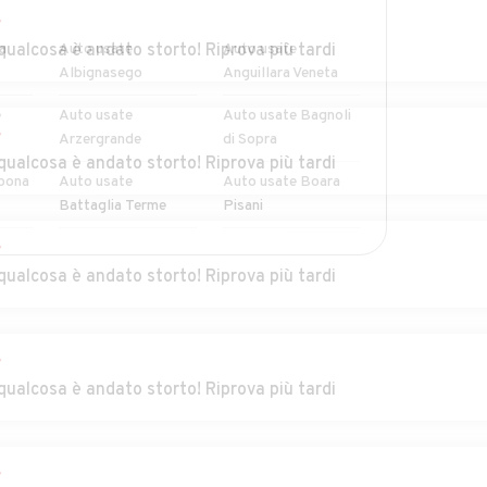
r
a
qualcosa è andato storto! Riprova più tardi
Auto usate
Auto usate
Albignasego
Anguillara Veneta
e
Auto usate
Auto usate Bagnoli
r
Arzergrande
di Sopra
qualcosa è andato storto! Riprova più tardi
bona
Auto usate
Auto usate Boara
Battaglia Terme
Pisani
r
gine
Auto usate
Auto usate Campo
MOSTRA ALTRI
qualcosa è andato storto! Riprova più tardi
Cadoneghe
San Martino
Auto usate
Auto usate Candiana
Camposampiero
r
qualcosa è andato storto! Riprova più tardi
Auto usate Cartura
Auto usate Casale di
Scodosia
r