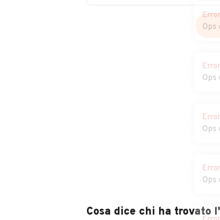
Auto usate
Auto usate
Erro
Sant'Angelo di
Sant'Elena
Ops 
Piove di Sacco
Auto usate Santa
Auto usate Sao
Erro
Margherita d'Adige
Ops 
Auto usate
Auto usate Teo
Stanghella
Erro
Auto usate Torreglia
Auto usate
Ops 
Trebaseleghe
Auto usate Veggiano
Auto usate
Vescovana
Erro
Ops 
Auto usate Vigonza
Auto usate Vill
Estense
Erro