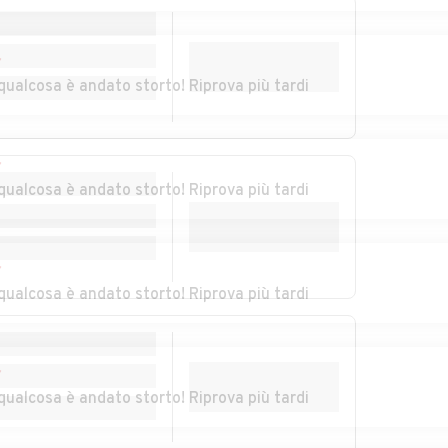
Auto usate
Auto usate Noventa
Montegrotto Terme
Padovana
r
qualcosa è andato storto! Riprova più tardi
Auto usate Piacenza
Auto usate Piazzola
d'Adige
sul Brenta
r
e di
Auto usate
Auto usate Ponso
qualcosa è andato storto! Riprova più tardi
Polverara
Auto usate
Auto usate Rovolon
r
Pozzonovo
qualcosa è andato storto! Riprova più tardi
Auto usate Saletto
Auto usate San
Giorgio delle
Pertiche
r
qualcosa è andato storto! Riprova più tardi
Auto usate San
Auto usate San
i
Pietro Viminario
Pietro in Gu