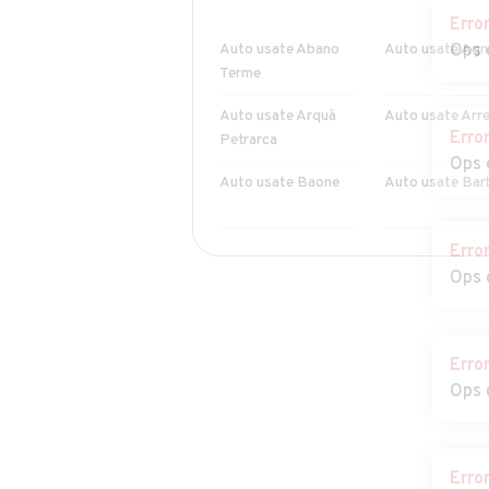
Erro
Auto usate Abano
Auto usate Agn
Ops 
Terme
Auto usate Arquà
Auto usate Arr
Erro
Petrarca
Ops 
Auto usate Baone
Auto usate Bar
Erro
Auto usate
Auto usate Bru
Ops 
Borgoricco
Auto usate
Auto usate
Campodarsego
Campodoro
Erro
Ops 
Auto usate Carceri
Auto usate
Carmignano di
Brenta
Erro