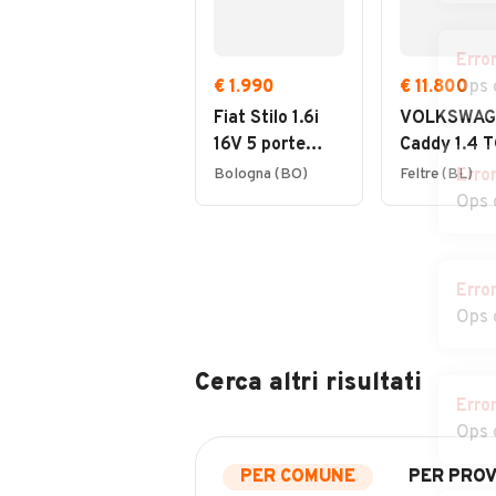
Erro
€ 1.990
€ 11.800
Ops 
Fiat Stilo 1.6i
VOLKSWAG
16V 5 porte
Caddy 1.4 T
Active, IMP.
Furgone
Bologna (BO)
Feltre (BL)
Erro
METANO
Business
Ops 
Erro
Ops 
Cerca altri risultati
Erro
Ops 
PER COMUNE
PER PROV