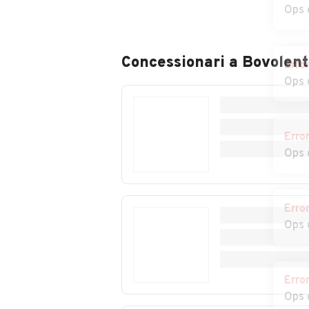
Auto usate
Auto usate
Ops 
Casalserugo
Castelbaldo
Auto usate
Auto usate
Erro
Cittadella
Codevigo
Ops 
Concessionari a
Bovolent
Auto usate
Auto usate Due
Curtarolo
Carrare
Erro
Auto usate Galliera
Auto usate
Ops 
Veneta
Galzignano Ter
C
Auto usate Granze
Auto usate Leg
Erro
a
Ops 
Auto usate Lozzo
Auto usate Mas
Atestino
di Padova
Auto usate
Auto usate
Erro
Megliadino San
Megliadino San
Ops 
Fidenzio
Vitale