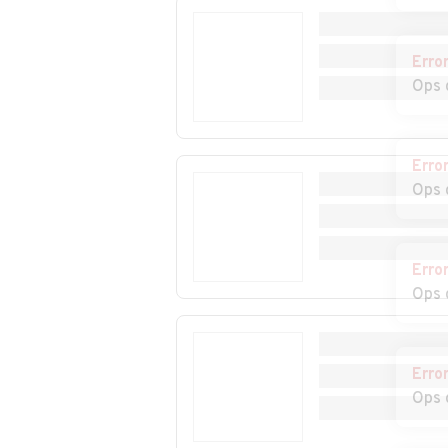
Auto usate
Auto usate
Monselice
Montagnana
Erro
Ops 
Auto usate
Auto usate
Ospedaletto
Pernumia
Euganeo
Erro
Auto usate
Auto usate Piov
Ops 
Piombino Dese
Sacco
Auto usate Ponte
Auto usate
Erro
San Nicolò
Pontelongo
Ops 
Auto usate Rubano
Auto usate
Saccolongo
Erro
Ops 
Auto usate San
Auto usate San
Giorgio in Bosco
Martino di Lupar