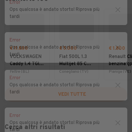
Error
Ops qualcosa è andato storto! Riprova più
tardi
Error
Ops qualcosa è andato storto! Riprova più
€ 11.800
€ 5.000
€ 1.800
tardi
VOLKSWAGEN
Fiat 500L 1.3
Renault Cli
Caddy 1.4 TGI
Multijet 85 CV
benzina gp
Furgone
Lounge
2008 otti
Feltre (BL)
Conegliano (TV)
Pianiga (VE)
Error
Business
per neo
Ops qualcosa è andato storto! Riprova più
tardi
VEDI TUTTE
Error
Ops qualcosa è andato storto! Riprova più
Cerca altri risultati
tardi