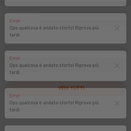
Auto usate Rubano
Auto usate Saccolongo
Auto usate Saletto
Auto usate San Giorgio
Error
delle Pertiche
Ops qualcosa è andato storto! Riprova più
tardi
Auto usate San Giorgio in
Auto usate San Martino di
Bosco
Lupari
Auto usate San Pietro
Auto usate San Pietro in Gu
Error
Viminario
Ops qualcosa è andato storto! Riprova più
tardi
Auto usate Sant'Angelo di
Auto usate Sant'Elena
Piove di Sacco
VEDI TUTTI
Auto usate Sant'Urbano
Auto usate Santa Giustina in
Error
Colle
Ops qualcosa è andato storto! Riprova più
tardi
Auto usate Santa
Auto usate Saonara
Margherita d'Adige