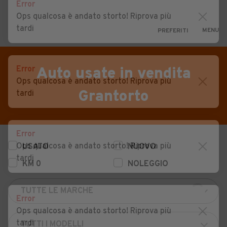
Error
Ops qualcosa è andato storto! Riprova più
tardi
MENU
PREFERITI
CERCA
VENDI
Auto
Error
Auto usate in vendita
Ops qualcosa è andato storto! Riprova più
MAGAZINE
Auto usate
Grantorto
tardi
ACCEDI
Auto Km 0
Auto Nuove
Error
Ops qualcosa è andato storto! Riprova più
USATO
NUOVO
Noleggio a lungo termine
tardi
KM 0
NOLEGGIO
Auto d'epoca
Moto
Error
Camper
Ops qualcosa è andato storto! Riprova più
tardi