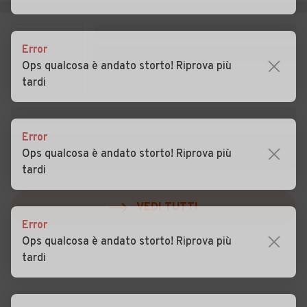
Auto usate Pozzonovo
Auto usate Rovolon
Auto usate Rubano
Auto usate Saccolongo
Error
Auto usate Saletto
Auto usate San Giorgio
Ops qualcosa è andato storto! Riprova più
delle Pertiche
tardi
Auto usate San Giorgio in
Auto usate San Martino di
Bosco
Lupari
Error
Auto usate San Pietro
Auto usate San Pietro in Gu
Ops qualcosa è andato storto! Riprova più
Viminario
tardi
VEDI TUTTI
Auto usate Sant'Angelo di
Auto usate Sant'Elena
Piove di Sacco
Error
Auto usate Sant'Urbano
Auto usate Santa Giustina in
Ops qualcosa è andato storto! Riprova più
Colle
tardi
Auto usate Santa
Auto usate Saonara
Margherita d'Adige