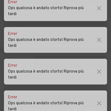
Auto usate Megliadino San
Auto usate Merlara
Error
Vitale
Ops qualcosa è andato storto! Riprova più
tardi
Auto usate Mestrino
Auto usate Monselice
Auto usate Montagnana
Auto usate Montegrotto
Terme
Error
Ops qualcosa è andato storto! Riprova più
Auto usate Noventa
Auto usate Ospedaletto
tardi
Padovana
Euganeo
Auto usate Pernumia
Auto usate Piacenza
d'Adige
Error
Ops qualcosa è andato storto! Riprova più
Auto usate Piombino Dese
Auto usate Piove di Sacco
tardi
Auto usate Polverara
Auto usate Ponso
Auto usate Ponte San
Auto usate Pontelongo
Error
Nicolò
Ops qualcosa è andato storto! Riprova più
tardi