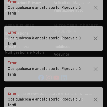
Security
Valutazione auto
Error
Ops qualcosa è andato storto! Riprova più
tardi
AREA BUSINESS
AUTOMOBILE.IT È PARTE
DI ADEVINTA
Registrazione
concessionario
subito.it
Error
Area Business
mobile.de
Ops qualcosa è andato storto! Riprova più
Multigestionale Motori
tardi
Adevinta
SEGUICI
Error
Ops qualcosa è andato storto! Riprova più
tardi
Copyright © 2023 Marktplaats B.V. Tutti i diritti riservati.
Marktplaats B.V. - P.IVA 803.603.307.B.01
Error
Ops qualcosa è andato storto! Riprova più
tardi