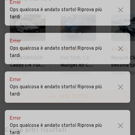
Error
Ops qualcosa è andato storto! Riprova più
tardi
Error
Ops qualcosa è andato storto! Riprova più
€ 11.800
€ 5.000
€ 1.800
tardi
VOLKSWAGEN
Fiat 500L 1.3
Renault Cli
Caddy 1.4 TGI
Multijet 85 CV
benzina gp
Furgone
Lounge
2008 otti
Feltre (BL)
Conegliano (TV)
Pianiga (VE)
Error
Business
per neo
Ops qualcosa è andato storto! Riprova più
tardi
VEDI TUTTE
Error
Ops qualcosa è andato storto! Riprova più
Cerca altri risultati
tardi