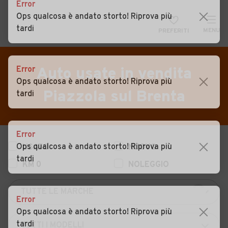
Error
Ops qualcosa è andato storto! Riprova più
tardi
MENU
PREFERITI
CERCA
VENDI
Auto
Error
Auto usate in vendita
Ops qualcosa è andato storto! Riprova più
MAGAZINE
Auto usate
Piazzola sul Brenta
tardi
ACCEDI
Auto Km 0
Auto Nuove
Error
Ops qualcosa è andato storto! Riprova più
USATO
NUOVO
Noleggio a lungo termine
tardi
KM 0
NOLEGGIO
Auto d'epoca
Moto
Error
Camper
Ops qualcosa è andato storto! Riprova più
tardi