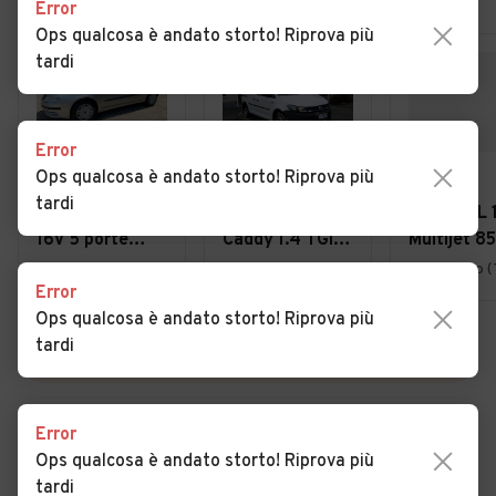
Error
Ops qualcosa è andato storto! Riprova più
tardi
Error
Ops qualcosa è andato storto! Riprova più
€ 1.990
€ 11.800
€ 5.000
tardi
Fiat Stilo 1.6i
VOLKSWAGEN
Fiat 500L 
16V 5 porte
Caddy 1.4 TGI
Multijet 8
Active, IMP.
Furgone
Lounge
Bologna (BO)
Feltre (BL)
Conegliano 
Error
METANO
Business
Ops qualcosa è andato storto! Riprova più
tardi
VEDI TUTTE
Error
Ops qualcosa è andato storto! Riprova più
Cerca altri risultati
tardi