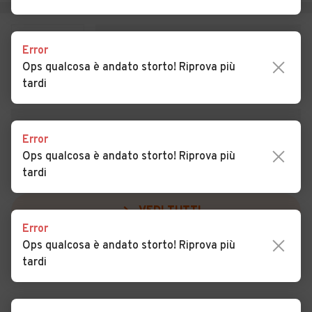
Auto usate Pozzonovo
Auto usate Rovolon
Auto usate Rubano
Auto usate Saccolongo
Error
Ops qualcosa è andato storto! Riprova più
Auto usate Saletto
Auto usate San Giorgio
tardi
delle Pertiche
Auto usate San Giorgio in
Auto usate San Martino di
Bosco
Lupari
Error
Ops qualcosa è andato storto! Riprova più
Auto usate San Pietro
Auto usate San Pietro in Gu
tardi
Viminario
Auto usate Sant'Angelo di
VEDI TUTTI
Auto usate Sant'Elena
Piove di Sacco
Error
Ops qualcosa è andato storto! Riprova più
Auto usate Sant'Urbano
Auto usate Santa Giustina in
tardi
Colle
Auto usate Santa
Auto usate Saonara