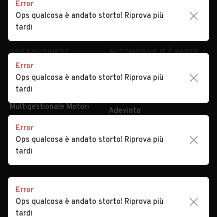
Error
Impostazioni Privacy
Articoli del Magazine
Ops qualcosa è andato storto! Riprova più
Security
Valutazione auto
tardi
AREA BUSINESS
AUTOMOBILE.IT È PARTE
DI ADEVINTA
Error
Registrazione
Ops qualcosa è andato storto! Riprova più
concessionario
subito.it
tardi
Area Business
mobile.de
Multigestionale Motori
Adevinta
Error
Ops qualcosa è andato storto! Riprova più
SEGUICI
tardi
Error
Copyright © 2023 Marktplaats B.V. Tutti i diritti riservati.
Ops qualcosa è andato storto! Riprova più
Marktplaats B.V. - P.IVA 803.603.307.B.01
tardi