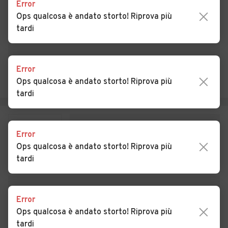
Auto usate Megliadino San
Auto usate Merlara
Error
Vitale
Ops qualcosa è andato storto! Riprova più
tardi
Auto usate Mestrino
Auto usate Monselice
Auto usate Montagnana
Auto usate Montegrotto
Terme
Error
Ops qualcosa è andato storto! Riprova più
Auto usate Noventa
Auto usate Ospedaletto
tardi
Padovana
Euganeo
Auto usate Pernumia
Auto usate Piacenza
d'Adige
Error
Ops qualcosa è andato storto! Riprova più
Auto usate Piazzola sul
Auto usate Piombino Dese
tardi
Brenta
Auto usate Piove di Sacco
Auto usate Polverara
Error
Auto usate Ponso
Auto usate Ponte San
Ops qualcosa è andato storto! Riprova più
Nicolò
tardi