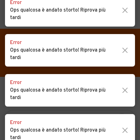
Error
Ops qualcosa è andato storto! Riprova più
tardi
MENU
PREFERITI
CERCA
VENDI
Auto
Error
Auto usate in vendita
Ops qualcosa è andato storto! Riprova più
MAGAZINE
Auto usate
Pontelongo
tardi
ACCEDI
Auto Km 0
Auto Nuove
Error
Ops qualcosa è andato storto! Riprova più
USATO
NUOVO
Noleggio a lungo termine
tardi
KM 0
NOLEGGIO
Auto d'epoca
Moto
Error
Camper
Ops qualcosa è andato storto! Riprova più
tardi