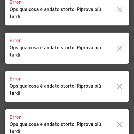
Auto usate Megliadino San
Auto usate Merlara
Error
Vitale
Ops qualcosa è andato storto! Riprova più
tardi
Auto usate Mestrino
Auto usate Monselice
Auto usate Montagnana
Auto usate Montegrotto
Terme
Error
Ops qualcosa è andato storto! Riprova più
Auto usate Noventa
Auto usate Ospedaletto
tardi
Padovana
Euganeo
Auto usate Pernumia
Auto usate Piacenza
d'Adige
Error
Ops qualcosa è andato storto! Riprova più
Auto usate Piazzola sul
Auto usate Piombino Dese
tardi
Brenta
Auto usate Piove di Sacco
Auto usate Polverara
Error
Auto usate Ponso
Auto usate Ponte San
Ops qualcosa è andato storto! Riprova più
Nicolò
tardi