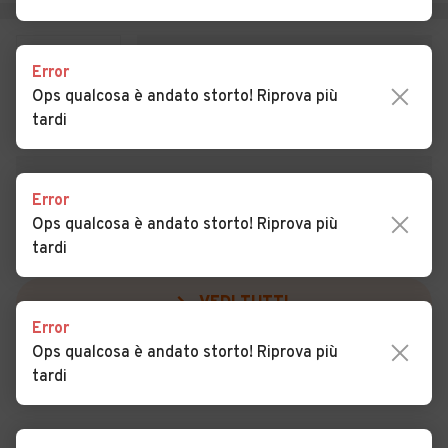
Auto usate Pontelongo
Auto usate Pozzonovo
Auto usate Rovolon
Auto usate Rubano
Error
Ops qualcosa è andato storto! Riprova più
Auto usate Saccolongo
Auto usate Saletto
tardi
Auto usate San Giorgio
Auto usate San Giorgio in
delle Pertiche
Bosco
Error
Auto usate San Martino di
Auto usate San Pietro
Ops qualcosa è andato storto! Riprova più
Lupari
Viminario
tardi
Auto usate San Pietro in Gu
Auto usate Sant'Angelo di
VEDI TUTTI
Piove di Sacco
Error
Auto usate Sant'Elena
Auto usate Sant'Urbano
Ops qualcosa è andato storto! Riprova più
tardi
Auto usate Santa Giustina in
Auto usate Santa
Colle
Margherita d'Adige