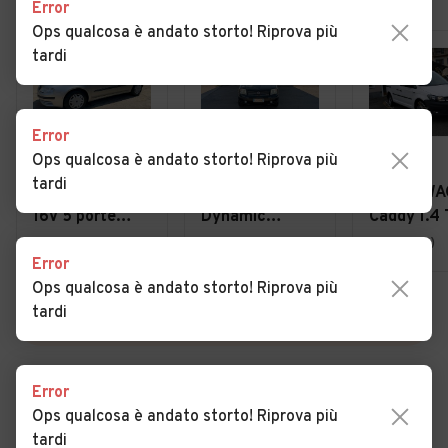
Error
Ops qualcosa è andato storto! Riprova più
tardi
Error
Ops qualcosa è andato storto! Riprova più
€ 1.990
€ 2.700
€ 11.800
tardi
Fiat Stilo 1.6i
Fiat Panda 1.2
VOLKSWA
16V 5 porte
Dynamic
Caddy 1.4 
Active, IMP.
Natural Power
Furgone
Bologna (BO)
Anzola dell'Emilia (BO)
Feltre (BL)
Error
METANO
Business
Ops qualcosa è andato storto! Riprova più
tardi
VEDI TUTTE
Error
Ops qualcosa è andato storto! Riprova più
Cerca altri risultati
tardi