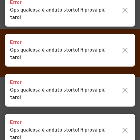
Error
Ops qualcosa è andato storto! Riprova più
tardi
MENU
PREFERITI
CERCA
VENDI
Auto
Error
Auto usate in vendita
Ops qualcosa è andato storto! Riprova più
MAGAZINE
Auto usate
Stanghella
tardi
ACCEDI
Auto Km 0
Auto Nuove
Error
Ops qualcosa è andato storto! Riprova più
USATO
NUOVO
Noleggio a lungo termine
tardi
KM 0
NOLEGGIO
Auto d'epoca
Moto
Error
Camper
Ops qualcosa è andato storto! Riprova più
tardi