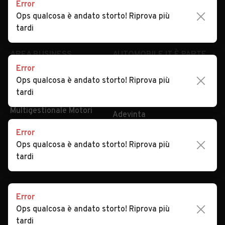
Error
Impostazioni Privacy
Articoli del Magazine
Ops qualcosa è andato storto! Riprova più
Security
Valutazione auto
tardi
AREA BUSINESS
AUTOMOBILE.IT È PARTE
DI ADEVINTA
Error
Registrazione
Ops qualcosa è andato storto! Riprova più
concessionario
subito.it
tardi
Area Business
mobile.de
Multigestionale Motori
Adevinta
Error
Ops qualcosa è andato storto! Riprova più
SEGUICI
tardi
Error
Copyright © 2023 Marktplaats B.V. Tutti i diritti riservati.
Ops qualcosa è andato storto! Riprova più
Marktplaats B.V. - P.IVA 803.603.307.B.01
tardi