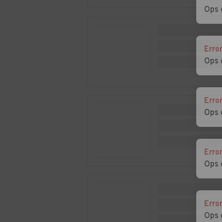
Fidenzio
Ops 
Auto usate Mestrino
Auto usate
Monselice
Erro
Auto usate Noventa
Auto usate
Ops 
Padovana
Ospedaletto
Euganeo
Erro
Auto usate Piazzola
Auto usate
Ops 
sul Brenta
Piombino Dese
Auto usate Ponso
Auto usate Pon
San Nicolò
Erro
Ops 
Auto usate Rovolon
Auto usate Ru
Auto usate San
Auto usate San
Erro
Giorgio delle
Giorgio in Bosc
Ops 