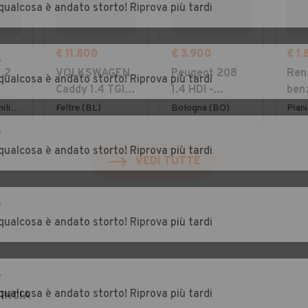
qualcosa è andato storto! Riprova più tardi
€ 11.800
€ 3.900
€ 1
r
1.2
VOLKSWAGEN
Peugeot 208
Rena
qualcosa è andato storto! Riprova più tardi
Caddy 1.4 TGI
1.4 HDI -
benz
wer
Furgone
NEOPATENTATI
200
Anzola dell'Emilia (BO)
Feltre (BL)
Bologna (BO)
Pian
Business
- 12 MESI DI
per
r
GARANZIA -
qualcosa è andato storto! Riprova più tardi
VEDI TUTTE
r
qualcosa è andato storto! Riprova più tardi
r
qualcosa è andato storto! Riprova più tardi
INCIA