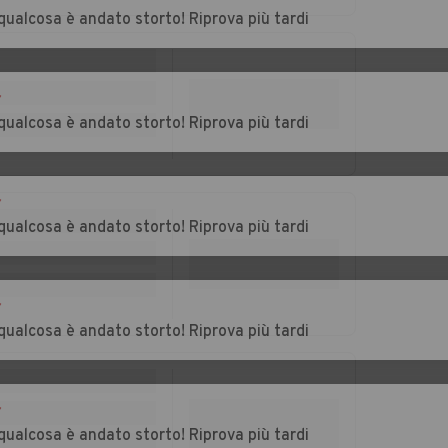
Vitale
qualcosa è andato storto! Riprova più tardi
Auto usate
Auto usate
Montagnana
Montegrotto Terme
r
Auto usate
Auto usate Piacenza
qualcosa è andato storto! Riprova più tardi
Pernumia
d'Adige
r
Auto usate Piove di
Auto usate
qualcosa è andato storto! Riprova più tardi
Sacco
Polverara
te
Auto usate
Auto usate
Pontelongo
Pozzonovo
r
qualcosa è andato storto! Riprova più tardi
bano
Auto usate
Auto usate Saletto
Saccolongo
Auto usate San
Auto usate San
r
o
Martino di Lupari
Pietro Viminario
qualcosa è andato storto! Riprova più tardi