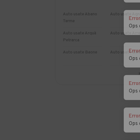
Auto usate Abano
Auto usate Agn
Erro
Terme
Ops 
Auto usate Arquà
Auto usate Arr
Petrarca
Erro
Auto usate Baone
Auto usate Bar
Ops 
Auto usate
Auto usate
Borgoricco
Bovolenta
Erro
Ops 
Auto usate Campo
Auto usate
San Martino
Campodarsego
Auto usate Candiana
Auto usate Carc
Erro
Ops 