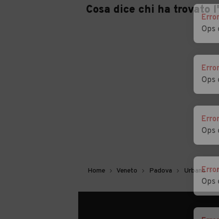
Cosa dice chi ha trovato 
Erro
Auto usate Villanova
Auto usate Vo'
Ops 
di Camposampiero
Erro
Ops 
Erro
Ops 
Erro
Home
Veneto
Padova
Urbana
A
Ops 