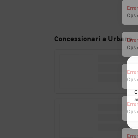
Auto usate Casale di
Auto usate
Scodosia
Casalserugo
Erro
Ops 
Auto usate Cinto
Auto usate
Euganeo
Cittadella
Concessionari a
Urbana
Erro
Ops 
Auto usate
Auto usate
Correzzola
Curtarolo
Auto usate
Auto usate Gall
Erro
Fontaniva
Veneta
Ops 
Auto usate
Auto usate Gra
C
Grantorto
a
Erro
Auto usate Loreggia
Auto usate Loz
Ops 
Atestino
Auto usate
Auto usate
Massanzago
Megliadino San
Erro