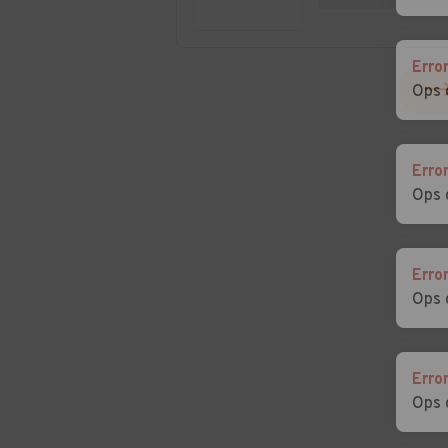
Pertiche
Auto usate San
Auto usate
Erro
Pietro in Gu
Sant'Angelo di
Ops 
Piove di Sacco
Auto usate Santa
Auto usate San
Giustina in Colle
Margherita d'A
Erro
Ops 
Auto usate Solesino
Auto usate
Stanghella
Auto usate Tombolo
Auto usate Torr
Erro
Ops 
Auto usate Veggiano
Auto usate
Vescovana
Erro
Auto usate Vigonza
Auto usate Vill
Ops 
Estense