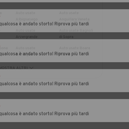
a
Auto usate
Auto usate
r
Albignasego
Anguillara Veneta
qualcosa è andato storto! Riprova più tardi
e
Auto usate
Auto usate Bagnoli
Arzergrande
di Sopra
r
bona
Auto usate
Auto usate Boara
qualcosa è andato storto! Riprova più tardi
Battaglia Terme
Pisani
Auto usate Brugine
Auto usate
MOSTRA ALTRI
Cadoneghe
r
qualcosa è andato storto! Riprova più tardi
Auto usate
Auto usate
Campodoro
Camposampiero
eri
Auto usate
Auto usate Cartura
r
Carmignano di
qualcosa è andato storto! Riprova più tardi
Brenta