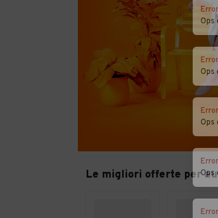
Erro
Ops 
Erro
Ops 
Erro
Ops 
Erro
Le migliori offerte per a
Ops 
Erro