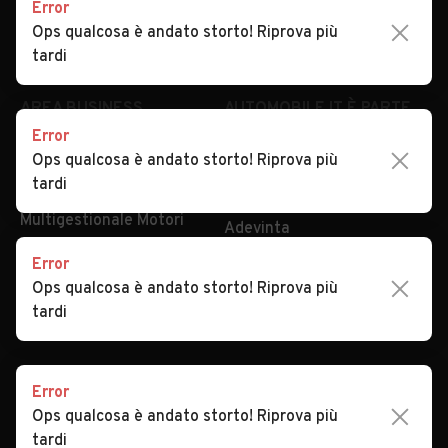
Error
Impostazioni Privacy
Articoli del Magazine
Ops qualcosa è andato storto! Riprova più
Security
Valutazione auto
tardi
AREA BUSINESS
AUTOMOBILE.IT È PARTE
DI ADEVINTA
Error
Registrazione
Ops qualcosa è andato storto! Riprova più
concessionario
subito.it
tardi
Area Business
mobile.de
Multigestionale Motori
Adevinta
Error
Ops qualcosa è andato storto! Riprova più
SEGUICI
tardi
Error
Copyright © 2023 Marktplaats B.V. Tutti i diritti riservati.
Ops qualcosa è andato storto! Riprova più
Marktplaats B.V. - P.IVA 803.603.307.B.01
tardi