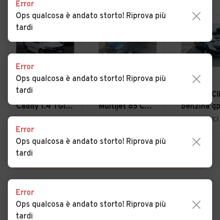
Error
Ops qualcosa è andato storto! Riprova più
tardi
Error
Ops qualcosa è andato storto! Riprova più
€ 11.800
€ 5.000
€ 1.800
tardi
VOLKSWAGEN
Fiat 500L 1.3
Renault Cli
Caddy 1.4 TGI
Multijet 85 CV
benzina gp
Furgone
Lounge
2008 otti
Feltre (BL)
Conegliano (TV)
Pianiga (VE)
Error
Business
per neo
Ops qualcosa è andato storto! Riprova più
tardi
VEDI TUTTE
Error
Ops qualcosa è andato storto! Riprova più
Cerca altri risultati
tardi