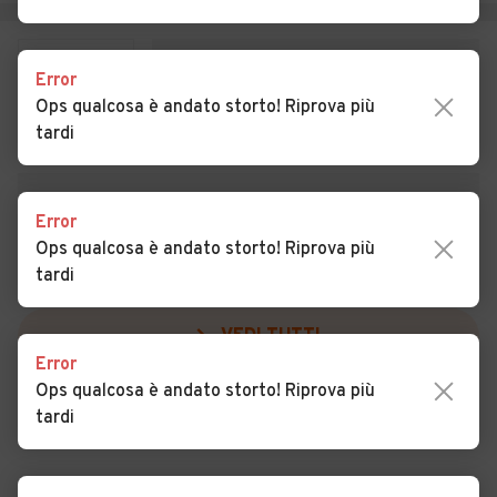
Auto usate Rubano
Auto usate Saccolongo
Auto usate Saletto
Auto usate San Giorgio
Error
delle Pertiche
Ops qualcosa è andato storto! Riprova più
tardi
Auto usate San Giorgio in
Auto usate San Martino di
Bosco
Lupari
Auto usate San Pietro
Auto usate San Pietro in Gu
Error
Viminario
Ops qualcosa è andato storto! Riprova più
tardi
Auto usate Sant'Angelo di
Auto usate Sant'Elena
Piove di Sacco
VEDI TUTTI
Auto usate Sant'Urbano
Auto usate Santa Giustina in
Error
Colle
Ops qualcosa è andato storto! Riprova più
tardi
Auto usate Santa
Auto usate Saonara
Margherita d'Adige