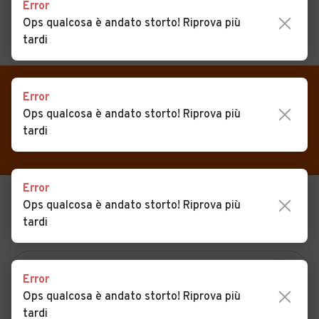
Error
Ops qualcosa è andato storto! Riprova più
tardi
MENU
PREFERITI
CERCA
VENDI
Auto
Error
Auto usate in vendita
Ops qualcosa è andato storto! Riprova più
MAGAZINE
Auto usate
Legnaro
tardi
ACCEDI
Auto Km 0
Auto Nuove
Error
Ops qualcosa è andato storto! Riprova più
USATO
NUOVO
Noleggio a lungo termine
tardi
KM 0
NOLEGGIO
Auto d'epoca
Moto
Error
Camper
Ops qualcosa è andato storto! Riprova più
tardi