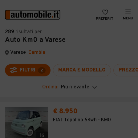
MENU
PREFERITI
CERCA
289
risultati
per
Auto Km0 a Varese
VENDI
Auto
MAGAZINE
Auto usate
Varese
Cambia
ACCEDI
Auto Km 0
FILTRI
MARCA E MODELLO
PREZZ
2
Auto Nuove
Ordina:
Più rilevante
Noleggio a lungo termine
Auto d'epoca
€ 8.950
Moto
FIAT Topolino 6Kwh - KM0
Camper
16