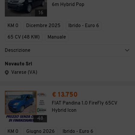
6m Hybrid Pop
16
KM 0
Dicembre 2025
Ibrido - Euro 6
65 CV (48 KW)
Manuale
Descrizione
Novauto Srl
Varese (VA)
€ 13.750
FIAT Pandina 1.0 FireFly 65CV
Hybrid Icon
48
KM 0
Giugno 2026
Ibrido - Euro 6