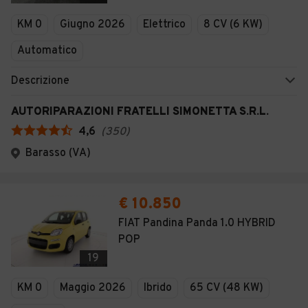
Veicoli Commerciali
KM 0
Giugno 2026
Elettrico
8 CV (6 KW)
Concessionari
Automatico
Descrizione
AUTORIPARAZIONI FRATELLI SIMONETTA S.R.L.
4,6
(
350
)
Barasso (VA)
€ 10.850
FIAT Pandina Panda 1.0 HYBRID
POP
19
KM 0
Maggio 2026
Ibrido
65 CV (48 KW)