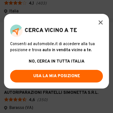
4,1
(
403
)
Italia
€ 12.950
CERCA VICINO A TE
FIAT Pandina 1.0 firefly hybrid Pop
s&s 65cv - KM0
Consenti ad automobile.it di accedere alla tua
20
posizione e trova
auto in vendita vicino a te
.
KM 0
Maggio 2026
Ibrido - Euro 6
NO, CERCA IN TUTTA ITALIA
65 CV (48 KW)
Manuale
USA LA MIA POSIZIONE
Descrizione
AUTORIPARAZIONI FRATELLI SIMONETTA S.R.L.
4,6
(
350
)
Barasso (VA)