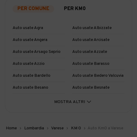
PER COMUNE
PER KM0
Auto usate Agra
Auto usate Albizzate
Auto usate Angera
Auto usate Arcisate
Auto usate Arsago Seprio
Auto usate Azzate
Auto usate Azzio
Auto usate Barasso
Auto usate Bardello
Auto usate Bedero Valcuvia
Auto usate Besano
Auto usate Besnate
Auto usate Besozzo
Auto usate Biandronno
MOSTRA ALTRI
Auto usate Bisuschio
Auto usate Bodio Lomnago
Auto usate Brebbia
Auto usate Bregano
Home
Lombardia
Varese
KM 0
Auto Km0 a Varese