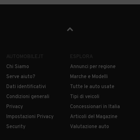
Auto usate Brenta
Auto usate Brezzo di
Bedero
Auto usate Brinzio
Auto usate Brissago-
Valtravaglia
Auto usate Brunello
Auto usate Brusimpiano
Auto usate Buguggiate
Auto usate Busto Arsizio
AUTOMOBILE.IT
ESPLORA
Chi Siamo
Annunci per regione
Auto usate Cadegliano-
Auto usate Cadrezzate
Viconago
Serve aiuto?
Marche e Modelli
Dati identificativi
Tutte le auto usate
Auto usate Cairate
Auto usate Cantello
Condizioni generali
Tipi di veicoli
Auto usate Caravate
Auto usate Cardano al
Privacy
Concessionari in Italia
Campo
Impostazioni Privacy
Articoli del Magazine
Auto usate Carnago
Auto usate Caronno
Security
Valutazione auto
Pertusella