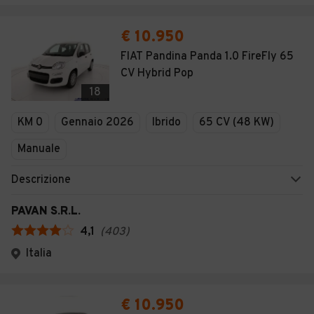
€ 10.950
FIAT Pandina Panda 1.0 FireFly 65
CV Hybrid Pop
18
KM 0
Gennaio 2026
Ibrido
65 CV (48 KW)
Manuale
Descrizione
PAVAN S.R.L.
4,1
(
403
)
Italia
€ 10.950